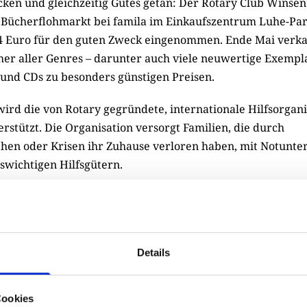
cken und gleichzeitig Gutes getan: Der Rotary Club Winsen
Bücherflohmarkt bei famila im Einkaufszentrum Luhe-Park
 Euro für den guten Zweck eingenommen. Ende Mai verkau
her aller Genres – darunter auch viele neuwertige Exempl
 und CDs zu besonders günstigen Preisen.
wird die von Rotary gegründete, internationale Hilfsorgani
rstützt. Die Organisation versorgt Familien, die durch
hen oder Krisen ihr Zuhause verloren haben, mit Notunte
swichtigen Hilfsgütern.
Bücherflohmarkt haben wir Menschen zusammengebracht
lfe leisten, wo sie dringend gebraucht wird“, freut sich Cl
n.
Details
markt hat beim Rotary Club Winsen Tradition und wurde 
hren bereits mehrfach erfolgreich organisiert. Auch im
Cookies
y-Aktion wieder stattfinden.