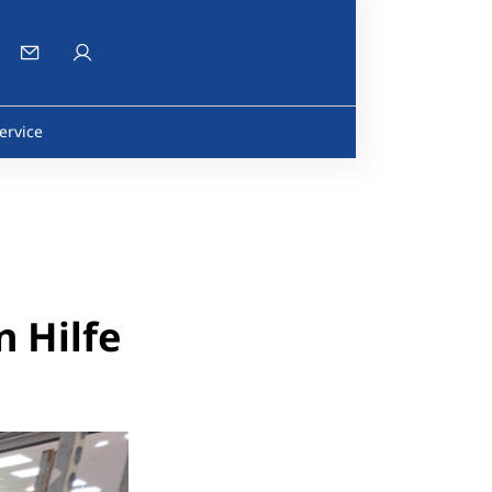
ervice
n Hilfe