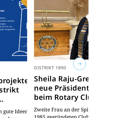
DISTRIKT 1890
N
Sheila Raju-Grebe
A
projekte
neue Präsidentin
S
strikt
beim Rotary Club
V
Winsen
t
Zweite Frau an der Spitze des
N
n gute Ideen
1985 gegründeten Clubs –
is