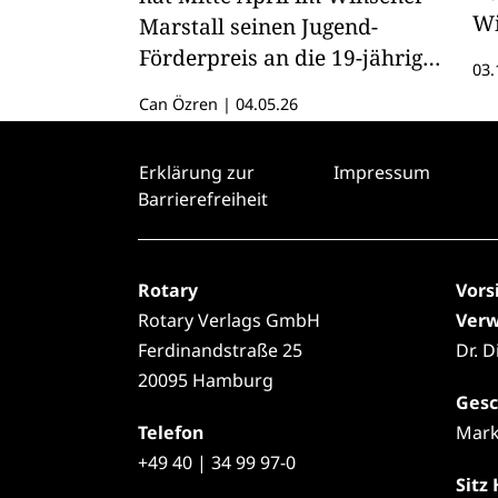
Wi
Marstall seinen Jugend-
Po
Förderpreis an die 19-jährige
03.
"R
Violoncellistin Mari Hönig
Can Özren
|
04.05.26
aus Seevetal-Emmelndorf
verliehen.
Erklärung zur
Impressum
Barrierefreiheit
Rotary
Vors
Rotary Verlags GmbH
Verw
Ferdinandstraße 25
Dr. 
20095 Hamburg
Gesc
Telefon
Mark
+49
40 | 34 99 97-0
Sitz