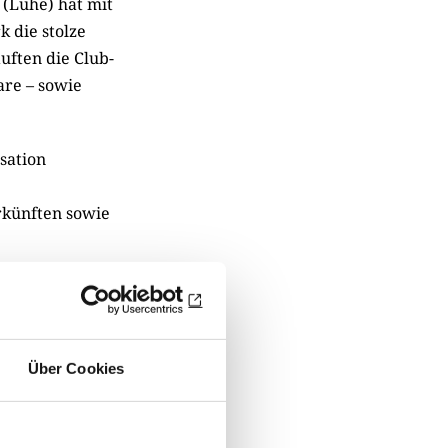
 (Luhe) hat mit
 die stolze
ften die Club-
are – sowie
sation
rkünften sowie
 und konnten
ubpräsidentin
Über Cookies
in den
 kommenden Jahr