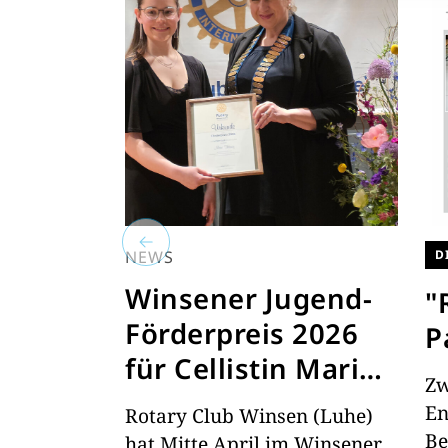
NEWS
D
Winsener Jugend-
"
Förderpreis 2026
P
für Cellistin Mari
Zw
Hönig
En
Rotary Club Winsen (Luhe)
Be
hat Mitte April im Winsener