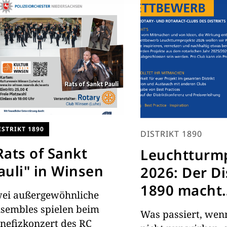
ISTRIKT 1890
DISTRIKT 1890
Rats of Sankt
Leuchtturm
auli" in Winsen
2026: Der Di
1890 macht
ei außergewöhnliche
Engagemen
sembles spielen beim
Was passiert, wen
nefizkonzert des RC
sichtbar