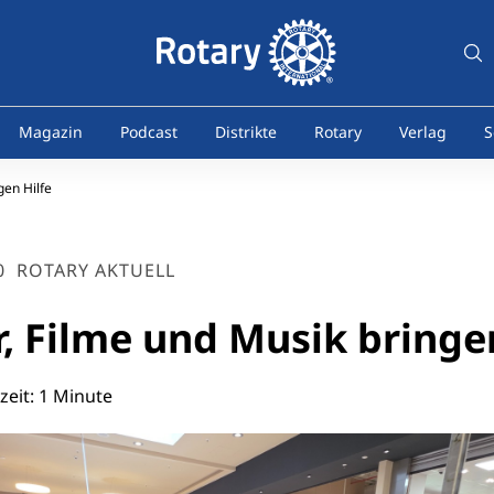
Magazin
Podcast
Distrikte
Rotary
Verlag
S
gen Hilfe
0
ROTARY AKTUELL
, Filme und Musik bringe
eit: 1 Minute