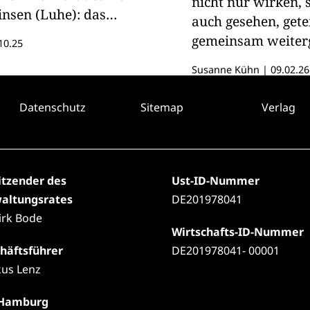
nicht nur wirken,
nsen (Luhe): das
auch gesehen, gete
lizeiorchester und die
gemeinsam weiter
10.25
ats of Sankt Pauli".
werden? Mit den
Susanne Kühn
|
09.02.26
Leuchtturmprojek
startet der Rotary 
Datenschutz
Sitemap
Verlag
1890 einen Wettbe
genau das ermögli
machen Projekte d
und Rotaracter sic
itzender des
Ust-ID-Nummer
den gesamten Distr
altungsrates
DE201978041
Dirk Bode
Wirtschafts-ID-Nummer
häftsführer
DE201978041- 00001
us Lenz
 Hamburg