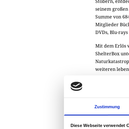
Stöbern, entde
seinem großen 
Summe von 684
Mitglieder Büc
DVDs, Blu-rays
Mit dem Erlös 
ShelterBox unte
Naturkatastrop
weiteren leben
„Mit unserem 
gleichzeitig Hi
Ilona Johannse
Zustimmung
Der Bücherfloh
vergangenen Ja
Diese Webseite verwendet 
soll die Charit