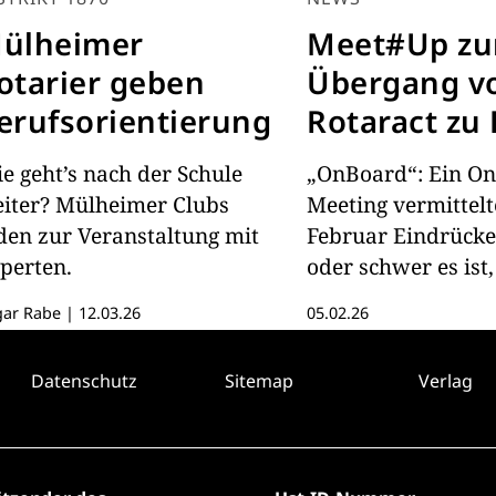
ülheimer
Meet#Up z
otarier geben
Übergang v
erufsorientierung
Rotaract zu
e geht’s nach der Schule
„OnBoard“: Ein On
iter? Mülheimer Clubs
Meeting vermittel
den zur Veranstaltung mit
Februar Eindrücke,
perten.
oder schwer es ist,
Rotaracter Rotary 
gar Rabe
|
12.03.26
05.02.26
und gab Ideen zum
Übergang.
Datenschutz
Sitemap
Verlag