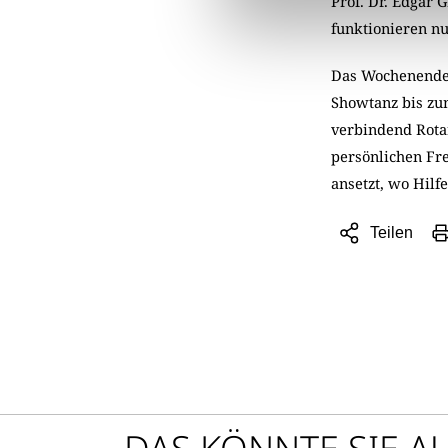
Prof. Dr. Edgar 
funktionieren n
Das Wochenende b
Showtanz bis zum
verbindend Rotar
persönlichen Fr
ansetzt, wo Hil
Teilen
Sharing
Optionen
öffnen