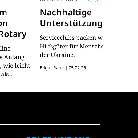
um
Nachhaltige
K
on
Unterstützung
n
 Rotary
P
Serviceclubs packen weiter
Hilfsgüter für Menschen in
line-
Ro
der Ukraine.
te Anfang
Ku
 wie leicht
Ra
Edgar Rabe
|
05.02.26
 als
An
zu entern
 leichteren