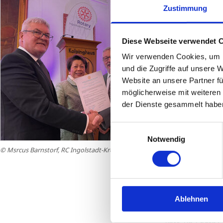
Zustimmung
Diese Webseite verwendet 
Wir verwenden Cookies, um I
und die Zugriffe auf unsere 
Website an unsere Partner fü
möglicherweise mit weiteren
der Dienste gesammelt habe
Einwilligungsauswahl
Notwendig
© Msrcus Barnstorf, RC Ingolstadt-Kreuztor (alle Fotos)
In Grußworten vo
Ablehnen
umliegender Clu