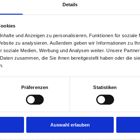
Details
Cookies
nhalte und Anzeigen zu personalisieren, Funktionen für soziale
Website zu analysieren. Außerdem geben wir Informationen zu I
r soziale Medien, Werbung und Analysen weiter. Unsere Partner
 Daten zusammen, die Sie ihnen bereitgestellt haben oder die s
n.
Präferenzen
Statistiken
n Präsident Friedrich Lazarus, Governor Linda Gebser, Vertrete
Auswahl erlauben
bs stand ein Gedanke im Zentrum: Engagement lebt vom Mitma