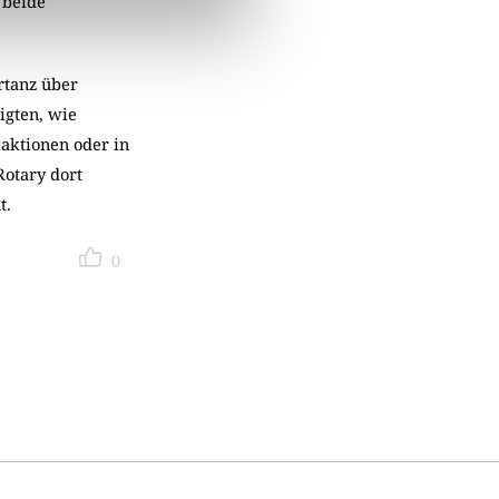
 beide
rtanz über
igten, wie
aktionen oder in
Rotary dort
t.
0