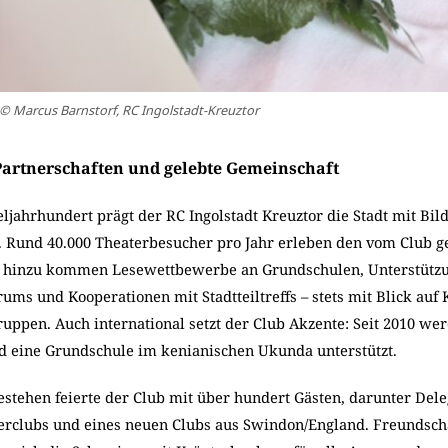
© Marcus Barnstorf, RC Ingolstadt-Kreuztor
artnerschaften und gelebte Gemeinschaft
eljahrhundert prägt der RC Ingolstadt Kreuztor die Stadt mit Bil
 Rund 40.000 Theaterbesucher pro Jahr erleben den vom Club ge
 hinzu kommen Lesewettbewerbe an Grundschulen, Unterstützu
ums und Kooperationen mit Stadtteiltreffs – stets mit Blick auf 
ruppen. Auch international setzt der Club Akzente: Seit 2010 we
d eine Grundschule im kenianischen Ukunda unterstützt.
estehen feierte der Club mit über hundert Gästen, darunter Del
erclubs und eines neuen Clubs aus Swindon/England. Freundscha