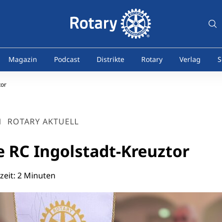
Magazin
Podcast
Distrikte
Rotary
Verlag
S
tor
1
ROTARY AKTUELL
e RC Ingolstadt-Kreuztor
zeit: 2 Minuten