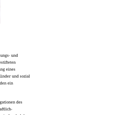
dungs- und
stifteten
ng eines
Kinder und sozial
rden ein
egationen des
ftlich-