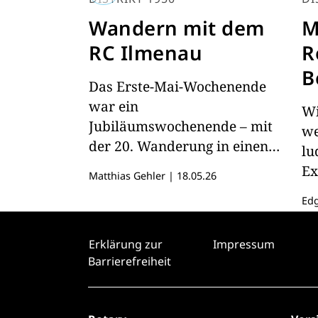
Wandern mit dem
M
RC Ilmenau
R
B
Das Erste-Mai-Wochenende
war ein
Wi
Jubiläumswochenende – mit
we
der 20. Wanderung in einen
lu
der Ilmenauer Ortsteile
Ex
Matthias Gehler
|
18.05.26
Ed
Erklärung zur
Impressum
Barrierefreiheit