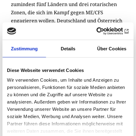
zumindest fünf Ländern und drei rotarischen
Zonen, die sich im Kampf gegen ME/CFS
engagieren wollen. Deutschland und Österreich
gehören zu zwei unterschiedlichen Zonen. Auch
Nicht-Rotarier sind als Mitglieder willkommen.
Aus zwei District Grants und über Sponsoren
Zustimmung
Details
Über Cookies
konnten schon mehr als 95.000 Euro für
Forschung und Hilfe für ME/CFS gesammelt
werden.
Diese Webseite verwendet Cookies
Wir verwenden Cookies, um Inhalte und Anzeigen zu
Drucken
Teilen
0
Sharing
personalisieren, Funktionen für soziale Medien anbieten
Optionen
zu können und die Zugriffe auf unsere Website zu
öffnen
analysieren. Außerdem geben wir Informationen zu Ihrer
Verwendung unserer Website an unsere Partner für
soziale Medien, Werbung und Analysen weiter. Unsere
Zur Übersicht
Partner führen diese Informationen möglicherweise mit
weiteren Daten zusammen, die Sie ihnen bereitgestellt