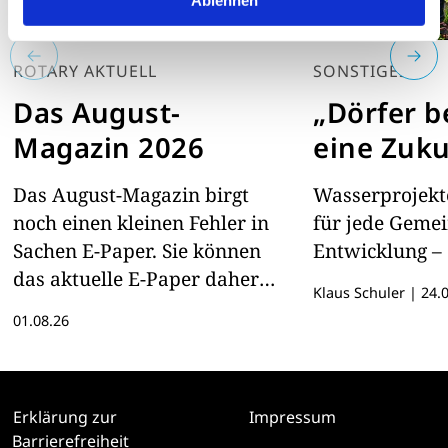
Ablehnen
ROTARY AKTUELL
SONSTIGES
Das August-
„Dörfer 
Magazin 2026
eine Zuku
Das August-Magazin birgt
Wasserprojekte
noch einen kleinen Fehler in
für jede Geme
Sachen E-Paper. Sie können
Entwicklung – 
das aktuelle E-Paper daher
Klaus Schuler
|
24.0
hier lesen
01.08.26
Erklärung zur
Impressum
Barrierefreiheit