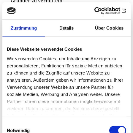
Gründer zu vermitteln.
Für einen umfassenden Eindruck
Zustimmung
Details
Über Cookies
Im Garten fängt langsam alles an zu blühen.
Eichhörnchen huschen durch die Bäume und die
ersten Vögel picken auf dem Rasen. Ein echtes
Diese Webseite verwendet Cookies
Vorort-Idyll, das die Chicagoer Rotary Clubs
Wir verwenden Cookies, um Inhalte und Anzeigen zu
zusammen mit den Besuchern weiter erhalten
personalisieren, Funktionen für soziale Medien anbieten
wollen. Genauso wie die letzte Ruhestätte auf
zu können und die Zugriffe auf unsere Website zu
einem nahen Friedhof, wo auch weitere
analysieren. Außerdem geben wir Informationen zu Ihrer
Mitglieder des ersten Rotary Clubs und Arch
Verwendung unserer Website an unsere Partner für
soziale Medien, Werbung und Analysen weiter. Unsere
Klumph begraben liegen.
Partner führen diese Informationen möglicherweise mit
weiteren Daten zusammen, die Sie ihnen bereitgestellt
Chuck Corrigan wirbt zudem: „Wenn Sie mal in
haben oder die sie im Rahmen Ihrer Nutzung der Dienste
der Gegend um Chicago sind: Das Paul and Jean
gesammelt haben.
Harris Home freut sich über Besucher. Auch
Einwilligungsauswahl
Notwendig