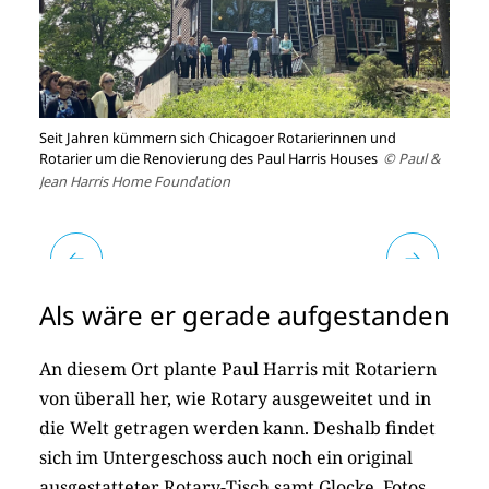
Seit Jahren kümmern sich Chicagoer Rotarierinnen und
D
Rotarier um die Renovierung des Paul Harris Houses
© Paul &
B
Jean Harris Home Foundation
H
Als wäre er gerade aufgestanden
An diesem Ort plante Paul Harris mit Rotariern
von überall her, wie Rotary ausgeweitet und in
die Welt getragen werden kann. Deshalb findet
sich im Untergeschoss auch noch ein original
ausgestatteter Rotary-Tisch samt Glocke. Fotos