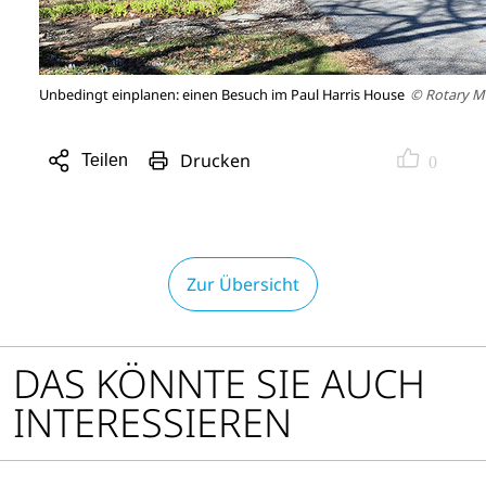
Unbedingt einplanen: einen Besuch im Paul Harris House
© Rotary M
Drucken
Teilen
0
Sharing
Optionen
öffnen
Zur Übersicht
DAS KÖNNTE SIE AUCH
INTERESSIEREN