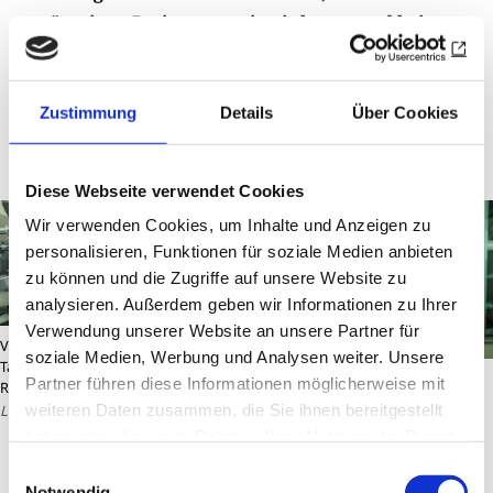
günstigen Preisen massiv einlagert und bei
Knappheit an den Meistbietenden verkauft?
Schon. Wir könnten im Sommer das
Zustimmung
Details
Über Cookies
Antibiotikum XY günstig einkaufen und im
Winter auf den Markt bringen …
Diese Webseite verwendet Cookies
Wir verwenden Cookies, um Inhalte und Anzeigen zu
personalisieren, Funktionen für soziale Medien anbieten
zu können und die Zugriffe auf unsere Website zu
analysieren. Außerdem geben wir Informationen zu Ihrer
Verwendung unserer Website an unsere Partner für
Verteidigungsministerin Claudia
soziale Medien, Werbung und Analysen weiter. Unsere
Tanner (r.) bei der Besichtigung der
Co-CEOs: Johannes Khinast und
Partner führen diese Informationen möglicherweise mit
RCPE-Versuchsanlage
© Helmut
Thomas Klein (r.) vom RC Graz-
weiteren Daten zusammen, die Sie ihnen bereitgestellt
Lunghammer
Zeughaus
© RENE STRASSER
haben oder die sie im Rahmen Ihrer Nutzung der Dienste
gesammelt haben.
Einwilligungsauswahl
Notwendig