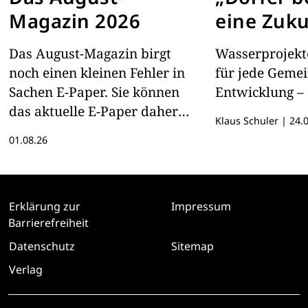
Magazin 2026
eine Zuku
Das August-Magazin birgt
Wasserprojekte
noch einen kleinen Fehler in
für jede Geme
Sachen E-Paper. Sie können
Entwicklung – 
das aktuelle E-Paper daher
Klaus Schuler
|
24.0
hier lesen
01.08.26
Erklärung zur
Impressum
Barrierefreiheit
Datenschutz
Sitemap
Verlag