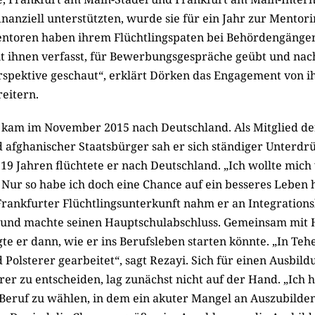
inanziell unterstützten, wurde sie für ein Jahr zur Mentori
entoren haben ihrem Flüchtlingspaten bei Behördengängen
t ihnen verfasst, für Bewerbungsgespräche geübt und nac
rspektive geschaut“, erklärt Dörken das Engagement von ih
eitern.
 kam im November 2015 nach Deutschland. Als Mitglied d
 afghanischer Staatsbürger sah er sich ständiger Unterdr
 19 Jahren flüchtete er nach Deutschland. „Ich wollte mic
 Nur so habe ich doch eine Chance auf ein besseres Leben h
Frankfurter Flüchtlingsunterkunft nahm er an Integrationsk
 und machte seinen Hauptschulabschluss. Gemeinsam mit
e er dann, wie er ins Berufsleben starten könnte. „In Teh
d Polsterer gearbeitet“, sagt Rezayi. Sich für einen Ausbild
e­rer zu entscheiden, lag zunächst nicht auf der Hand. „Ich
 Beruf zu wählen, in dem ein akuter Mangel an Auszubilde