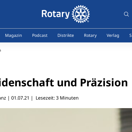
Magazin
Podcast
Distrikte
Rotary
Verlag
S
n
idenschaft und Präzision
anz |
01.07.21
| Lesezeit: 3 Minuten