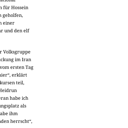
n für Hossein
 geholfen,
h einer
r und den elf
er Volksgruppe
ückung im Iran
h vom ersten Tag
ier“, erklärt
ursen teil,
 Heidrun
eran habe ich
ungsplatz als
 habe ihm
nden herrscht“,