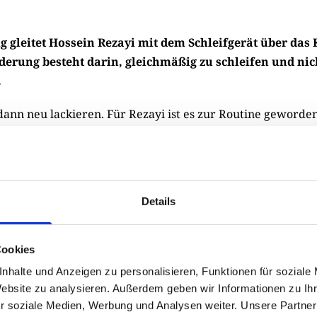
g gleitet Hossein Rezayi mit dem Schleifgerät über das 
erung besteht darin, gleichmäßig zu schleifen und nich
.
 dann neu lackieren. Für Rezayi ist es zur Routine geworden
 Spaß. Präzision ist gefragt – und er liebt diese tägliche
. Sie hat auch etwas Künstlerisches. Das schätzt Rezayi a
Details
Cookies
nhalte und Anzeigen zu personalisieren, Funktionen für soziale
Website zu analysieren. Außerdem geben wir Informationen zu I
r soziale Medien, Werbung und Analysen weiter. Unsere Partner