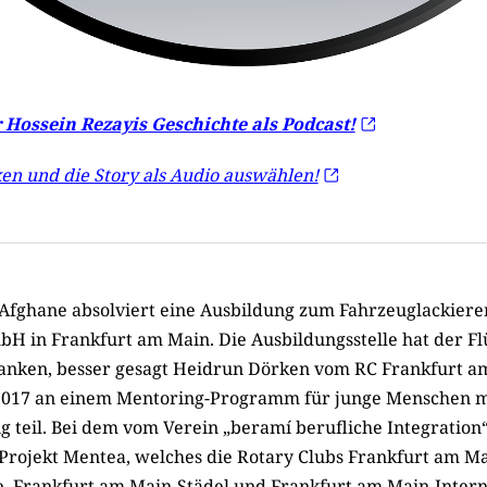
 Hossein Rezayis Geschichte als Podcast!
ken und die Story als Audio auswählen!
 Afghane absolviert eine Ausbildung zum Fahrzeuglackierer
bH in Frankfurt am Main. Die Ausbildungsstelle hat der Fl
anken, besser gesagt Heidrun Dörken vom RC Frankfurt am
017 an einem Mentoring-Programm für junge Menschen m
g teil. Bei dem vom Verein „beramí berufliche Integration“
Projekt Mentea, welches die Rotary Clubs Frankfurt am Ma
, Frankfurt am Main-Städel und Frankfurt am Main-Intern