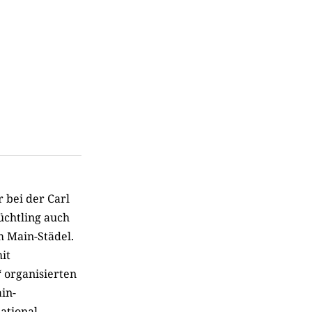
 bei der Carl
üchtling auch
 Main-Städel.
it
 organisierten
in-
ational