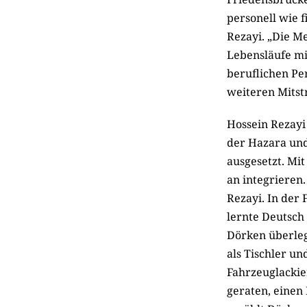
personell wie f
Rezayi. „Die M
Lebensläufe mi
beruflichen Pe
weiteren Mitstr
Hossein Rezayi
der Hazara und
ausgesetzt. Mit
an integrieren.
Rezayi. In der 
lernte Deutsch
Dörken überlegt
als Tischler un
Fahr­zeug­lacki
geraten, einen