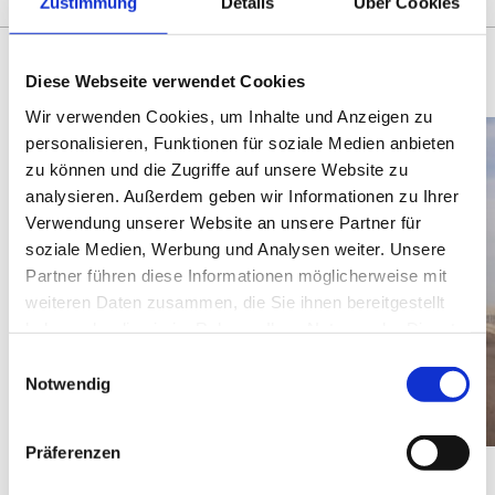
Zustimmung
Details
Über Cookies
Diese Webseite verwendet Cookies
Wir verwenden Cookies, um Inhalte und Anzeigen zu
personalisieren, Funktionen für soziale Medien anbieten
zu können und die Zugriffe auf unsere Website zu
analysieren. Außerdem geben wir Informationen zu Ihrer
Verwendung unserer Website an unsere Partner für
soziale Medien, Werbung und Analysen weiter. Unsere
Partner führen diese Informationen möglicherweise mit
weiteren Daten zusammen, die Sie ihnen bereitgestellt
haben oder die sie im Rahmen Ihrer Nutzung der Dienste
gesammelt haben.
Einwilligungsauswahl
Notwendig
Präferenzen
DISTRIKTE
AUGENBLICKE