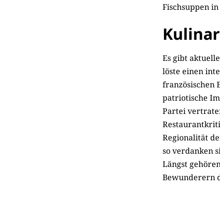
Fischsuppen in
Kulinar
Es gibt aktuel
löste einen in
französischen 
patriotische I
Partei vertrat
Restaurantkritik
Regionalität d
so verdanken s
Längst gehören
Bewunderern di