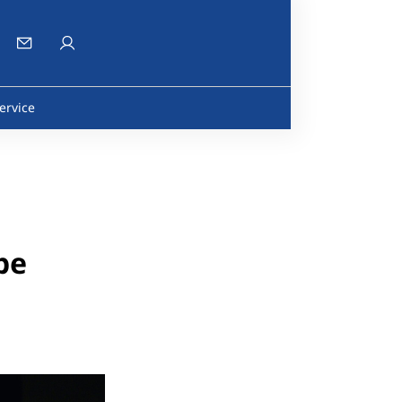
ervice
be