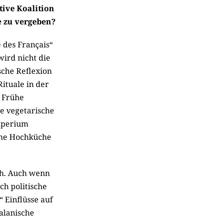
tive Koalition
e zu vergeben?
 des Français“
wird nicht die
sche Reflexion
ituale in der
: Frühe
Die vegetarische
Imperium
che Hochküche
ch. Auch wenn
ch politische
 Einflüsse auf
alanische