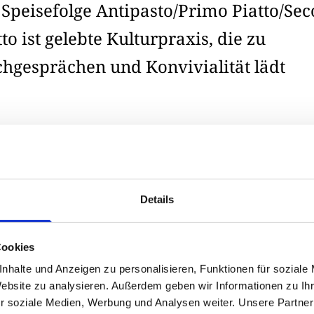
 Speisefolge Antipasto/Primo Piatto/Se
tto ist gelebte Kulturpraxis, die zu
chgesprächen und Konvivialität lädt
ieta mediterranea“ und eine schnelle „cucina povera“ habe
r weltweit beliebtesten Küche avancierte. Doch Pizza, Past
Produkte, sie haben eine Geschichte, einen Ritus. Die Speis
Details
 Piatto/Secondo Piatto ist gelebte Kulturpraxis, die zu Ti
ät lädt.
Cookies
 Bewahrung kultureller Iden
nhalte und Anzeigen zu personalisieren, Funktionen für soziale
Website zu analysieren. Außerdem geben wir Informationen zu I
s Unesco-Zertifikat praktisch? Schutz vor „Italian soundin
r soziale Medien, Werbung und Analysen weiter. Unsere Partner