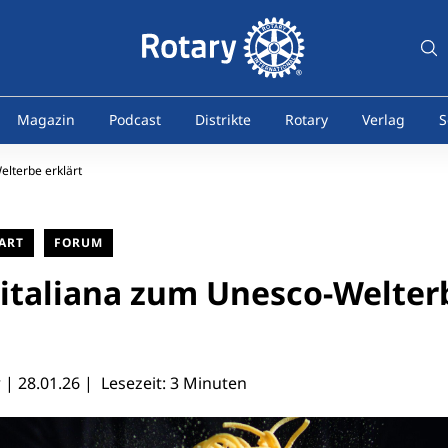
Magazin
Podcast
Distrikte
Rotary
Verlag
S
elterbe erklärt
ART
FORUM
 italiana zum Unesco-Welter
r |
28.01.26
| Lesezeit: 3 Minuten