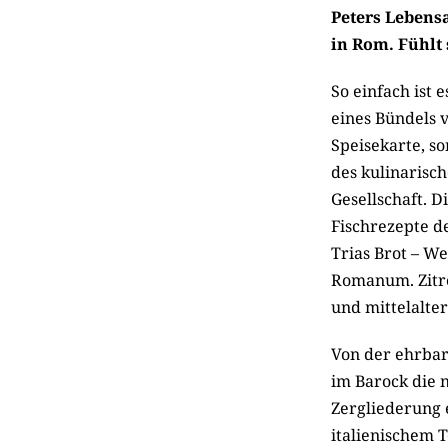
Peters Lebensa
in Rom. Fühlt 
So einfach ist 
eines Bündels v
Speisekarte, so
des kulinarisc
Gesellschaft. D
Fischrezepte de
Trias Brot – W
Romanum. Zitro
und mittelalte
Von der ehrbar
im Barock die n
Zergliederung 
italienischem 