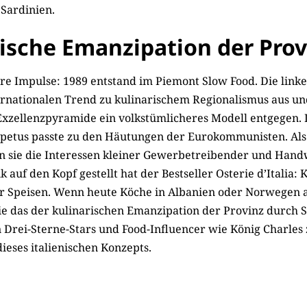
 Sardinien.
ische Emanzipation der Prov
lere Impulse: 1989 entstand im Piemont Slow Food. Die lin
ternationalen Trend zu kulinarischem Regionalismus aus un
Exzellenzpyramide ein volkstümlicheres Modell entgegen.
mpetus passte zu den Häutungen der Eurokommunisten. Als 
en sie die Interessen kleiner Gewerbetreibender und Hand
 auf den Kopf gestellt hat der Bestseller Osterie d’Italia: K
er Speisen. Wenn heute Köche in Albanien oder Norwegen a
ie das der kulinarischen Emanzipation der Provinz durch S
 Drei-Sterne-Stars und Food-Influencer wie König Charles
eses italienischen Konzepts.