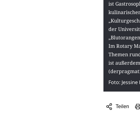
ist Gastrosop
kulinarische
„Kulturgesch
der Universit
„Blutorangen 
Im Rotary Ma
Themen rund 
ist außerdem
(derpragmati
Foto: Jessine
Teilen
Sharing
Optionen
öffnen