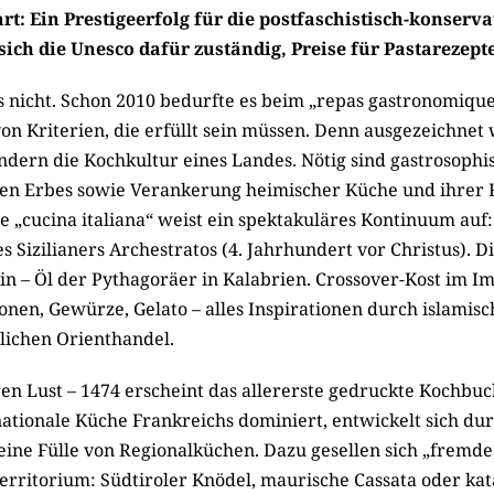
rt: Ein Prestigeerfolg für die postfaschistisch-konserva
sich die Unesco dafür zuständig, Preise für Pastarezept
es nicht. Schon 2010 bedurfte es beim „repas gastronomique
on Kriterien, die erfüllt sein müssen. Denn ausgezeichnet 
ndern die Kochkultur eines Landes. Nötig sind gastrosophi
hen Erbes sowie Verankerung heimischer Küche und ihrer R
ie „cucina italiana“ weist ein spektakuläres Kontinuum auf
s Sizilianers Ar­che­stra­tos (4. Jahrhundert vor Christus). 
ein – Öl der Pythagoräer in Kalabrien. Crossover-Kost im 
nen, Gewürze, Gelato – alles Inspirationen durch islamis
rlichen Orienthandel.
en Lust – 1474 erscheint das allererste gedruckte Kochbu
ationale Küche Frankreichs dominiert, entwickelt sich dur
eine Fülle von Regionalküchen. Dazu gesellen sich „fremde“
Territorium: Südtiroler Knödel, maurische Cassata oder kat