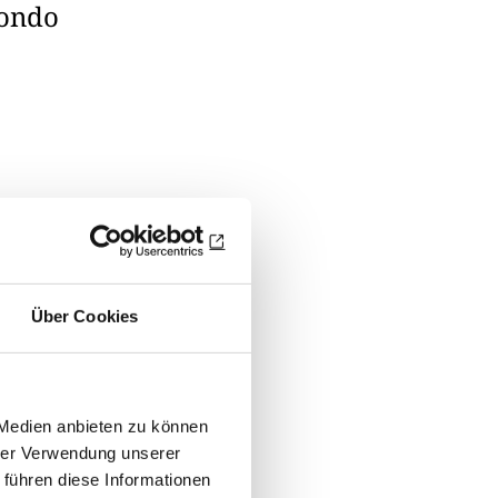
condo
n dazu geführt,
a und Espresso
efolge
Über Cookies
schgesprächen
tität
 Medien anbieten zu können
hrer Verwendung unserer
g“, der
 führen diese Informationen