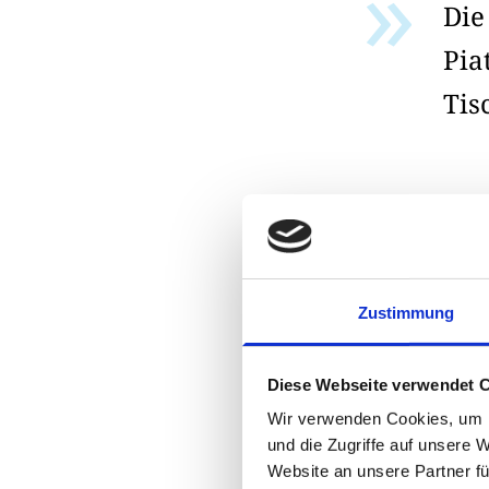
Die
Pia
Tis
Emigration, „d
dass Italien zu
sind nicht nur 
Zustimmung
Antipasto/Primo
und Konvivialit
Diese Webseite verwendet 
Für die
Wir verwenden Cookies, um I
und die Zugriffe auf unsere 
Was bedeutet da
Website an unsere Partner fü