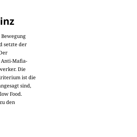
inz
ke Bewegung
d setzte der
 Der
Anti-Mafia-
werker. Die
riterium ist die
ngesagt sind,
low Food.
 zu den