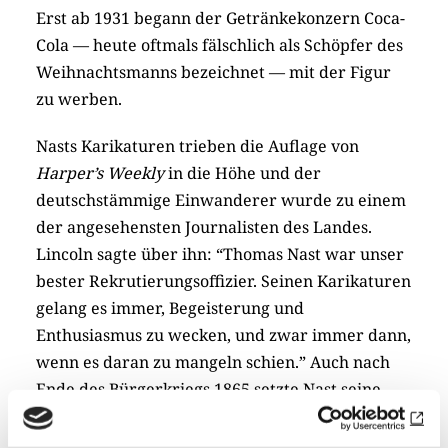
Erst ab 1931 begann der Getränkekonzern Coca-
Cola — heute oftmals fälschlich als Schöpfer des
Weihnachtsmanns bezeichnet — mit der Figur
zu werben.
Nasts Karikaturen trieben die Auflage von
Harper’s Weekly
in die Höhe und der
deutschstämmige Einwanderer wurde zu einem
der angesehensten Journalisten des Landes.
Lincoln sagte über ihn: “Thomas Nast war unser
bester Rekrutierungsoffizier. Seinen Karikaturen
gelang es immer, Begeisterung und
Enthusiasmus zu wecken, und zwar immer dann,
wenn es daran zu mangeln schien.” Auch nach
Ende des Bürgerkriegs 1865 setzte Nast seine
politische Arbeit fort. So kritisierte er mit mehr
als 150 Zeichnungen den einflussreichen