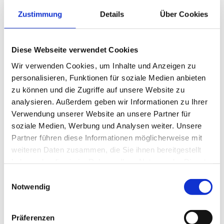
Politiker William Tweed, dessen Aufstieg zum
Zustimmung
Details
Über Cookies
Stadtrat und Kongressabgeordneten von New
York auf einem weit verzweigten
Diese Webseite verwendet Cookies
Korruptionsnetzwerk beruhte.
Wir verwenden Cookies, um Inhalte und Anzeigen zu
Tweed, der Nast sogar Morddrohungen
personalisieren, Funktionen für soziale Medien anbieten
zukommen ließ, sah seine Macht aufgrund von
zu können und die Zugriffe auf unsere Website zu
dessen Karikaturen in Gefahr: „Es ist mir
analysieren. Außerdem geben wir Informationen zu Ihrer
Verwendung unserer Website an unsere Partner für
gleichgültig, was die Zeitungen über mich
soziale Medien, Werbung und Analysen weiter. Unsere
veröffentlichen, da meine Schäfchen sowieso
Partner führen diese Informationen möglicherweise mit
nicht lesen können. Aber sie verstehen diese
weiteren Daten zusammen, die Sie ihnen bereitgestellt
Zeichnungen!“
haben oder die sie im Rahmen Ihrer Nutzung der Dienste
gesammelt haben.
Einwilligungsauswahl
Insgesamt soll Tweed 200 Millionen Dollar aus
Notwendig
den öffentlichen Kassen erbeutet haben, bevor
er — auch dank der öffentlichen Wirkung von
Präferenzen
Nasts Karikaturen — im Gefängnis landete.