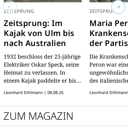
ZEITSPRUNG
ZEITSPRUNG
Zeitsprung: Im
Maria Per
Kajak von Ulm bis
Krankens
nach Australien
der Parti
1932 beschloss der 25-jährige
Die Krankensc
Elektriker Oskar Speck, seine
Peron war ein
Heimat zu verlassen. In
ungewöhnlichs
einem Kajak paddelte er bis
des italienisch
nach Zypern. Doch anstatt,
Widerstands 
Leonhard Dihlmann
|
08.08.26
Leonhard Dihlman
wie geplant, an Land zu
Zweiten Weltk
gehen, paddelte er immer
weiter — bis er nach mehr als
ZUM MAGAZIN
sieben Jahren Australien