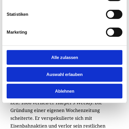
Mit seinen Zeichnungen prägte Thomas Nast
Statistiken
neben dem Weihnachtsmann auch weitere, noch
heute bekannte Symbole: So stellte er “Uncle
Marketing
Sam” als dünnen Mann im Frack mit Zylinder auf
dem Kopf dar. Außerdem entwarf er das
Wappentier der republikanischen Partei, den
Elefanten, und verhalf dem demokratischen Esel
Alle zulassen
und dem Dollarzeichen zu Bekanntheit.
Auswahl erlauben
In den 1880er-Jahren veränderte sich die
amerikanische Presselandschaft: Nasts scharfe
Ablehnen
politische Karikaturen passten nicht mehr in die
Zeit. 1886 verließ er
Harper’s Weekly
. Die
Gründung einer eigenen Wochenzeitung
scheiterte. Er verspekulierte sich mit
Eisenbahnaktien und verlor sein restlichen