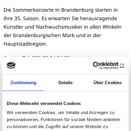
Die Sommerkonzerte in Brandenburg starten in
ihre 35. Saison. Es erwarten Sie herausragende
Künstler und Nachwuchsmusiker in allen Winkeln
der brandenburgischen Mark und in der
Hauptstadtregion.
Karten: Tel. 030 89 04 34 36
brandenburgische-sommerkonzerte.org
Zustimmung
Details
Über Cookies
Zur Übersicht
Datum
Diese Webseite verwendet Cookies
Mittwoch, 08.07.2026 -
Wir verwenden Cookies, um Inhalte und Anzeigen zu
Sonntag, 30.08.2026
personalisieren, Funktionen für soziale Medien anbieten
zu können und die Zugriffe auf unsere Website zu
Veranstaltungsort