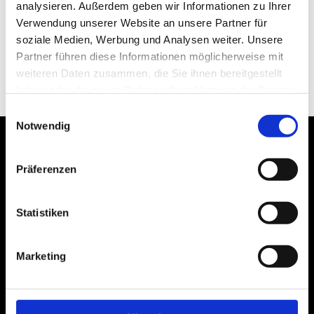
analysieren. Außerdem geben wir Informationen zu Ihrer
Brandenburg
Verwendung unserer Website an unsere Partner für
soziale Medien, Werbung und Analysen weiter. Unsere
iCalendar
Partner führen diese Informationen möglicherweise mit
Termin exportieren
weiteren Daten zusammen, die Sie ihnen bereitgestellt
haben oder die sie im Rahmen Ihrer Nutzung der Dienste
gesammelt haben.
Einwilligungsauswahl
Notwendig
Erklärung zur
Impressum
Barrierefreiheit
Präferenzen
Datenschutz
Sitemap
Verlag
Statistiken
Marketing
Rotary
Rotary Verlags GmbH
Ferdinandstraße 25