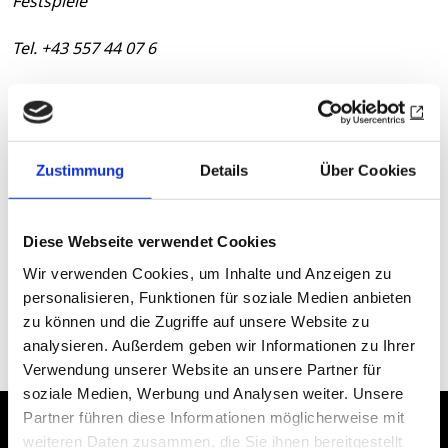
Festspiele
Tel. +43 557 44 07 6
ticket@bregenzerfestspiele.com
Zur Übersicht
Zustimmung
Details
Über Cookies
Datum
Freitag, 21.08.2026 -
Diese Webseite verwendet Cookies
Freitag, 21.08.2026
Wir verwenden Cookies, um Inhalte und Anzeigen zu
iCalendar
personalisieren, Funktionen für soziale Medien anbieten
Termin exportieren
zu können und die Zugriffe auf unsere Website zu
analysieren. Außerdem geben wir Informationen zu Ihrer
Verwendung unserer Website an unsere Partner für
soziale Medien, Werbung und Analysen weiter. Unsere
Partner führen diese Informationen möglicherweise mit
Erklärung zur
Impressum
weiteren Daten zusammen, die Sie ihnen bereitgestellt