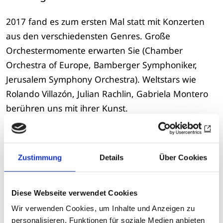
2017 fand es zum ersten Mal statt mit Konzerten
aus den verschiedensten Genres. Große
Orchestermomente erwarten Sie (Chamber
Orchestra of Europe, Bamberger Symphoniker,
Jerusalem Symphony Orchestra). Weltstars wie
Rolando Villazón, Julian Rachlin, Gabriela Montero
berühren uns mit ihrer Kunst.
Karten: Tel. +43 2682 650 65
esterhazy.at
Zustimmung
Details
Über Cookies
Zur Übersicht
Diese Webseite verwendet Cookies
Datum
Wir verwenden Cookies, um Inhalte und Anzeigen zu
personalisieren, Funktionen für soziale Medien anbieten
Mittwoch, 16.09.2026 -