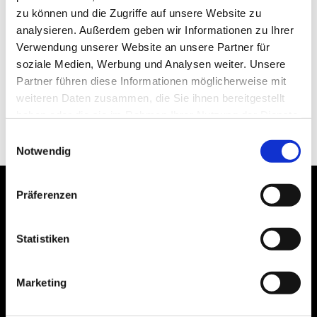
zu können und die Zugriffe auf unsere Website zu
Samstag, 26.09.2026
analysieren. Außerdem geben wir Informationen zu Ihrer
Veranstaltungsort
Verwendung unserer Website an unsere Partner für
soziale Medien, Werbung und Analysen weiter. Unsere
Eisenstadt
Partner führen diese Informationen möglicherweise mit
iCalendar
weiteren Daten zusammen, die Sie ihnen bereitgestellt
Termin exportieren
haben oder die sie im Rahmen Ihrer Nutzung der Dienste
gesammelt haben.
Einwilligungsauswahl
Notwendig
Präferenzen
Erklärung zur
Impressum
Barrierefreiheit
Datenschutz
Sitemap
Statistiken
Verlag
Marketing