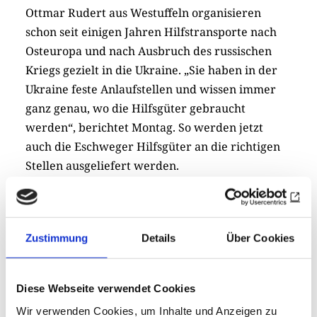
Ottmar Rudert aus Westuffeln organisieren
schon seit einigen Jahren Hilfstransporte nach
Osteuropa und nach Ausbruch des russischen
Kriegs gezielt in die Ukraine. „Sie haben in der
Ukraine feste Anlaufstellen und wissen immer
ganz genau, wo die Hilfsgüter gebraucht
werden“, berichtet Montag. So werden jetzt
auch die Eschweger Hilfsgüter an die richtigen
Stellen ausgeliefert werden.
Mit den Spenden des RC Eschwege starteten die
Vorstandsmitglieder Franky Daumann, Fred
Langefeld und Charly Montag sofort mit dem
Zustimmung
Details
Über Cookies
Einkauf. 100 gute und warme Schlafsäcke, 35
Stromgeneratoren und Standheizungen für
Diese Webseite verwendet Cookies
einen fünfstelligen Betrag konnten in nur
Wir verwenden Cookies, um Inhalte und Anzeigen zu
wenigen Tagen in Eschwege eingekauft und