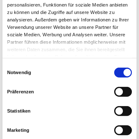
personalisieren, Funktionen für soziale Medien anbieten
zwischengelagert werden. Ein weiterer
zu können und die Zugriffe auf unsere Website zu
größerer Spendenbetrag von „Eschwege hilft“,
analysieren. Außerdem geben wir Informationen zu Ihrer
der aus Sachspendenerträgen erwirtschaftet
Verwendung unserer Website an unsere Partner für
wurde, wurde ebenfalls für den Großeinkauf
soziale Medien, Werbung und Analysen weiter. Unsere
genutzt. Das Team von „Eschwege hilft“
Partner führen diese Informationen möglicherweise mit
verpackte auch Spenden wie Bekleidung,
weiteren Daten zusammen, die Sie ihnen bereitgestellt
medizinische, orthopädische und hygienische
haben oder die sie im Rahmen Ihrer Nutzung der Dienste
gesammelt haben.
Hilfsmittel, Rollstühle, Gehhilfen, aber auch
Einwilligungsauswahl
Notwendig
Kleinmöbel, Haushaltsgegenstände, Pflegebetten
und Feuerlöscher.
Präferenzen
Am letzten Freitag im März hat „Eschwege hilft“
zusammen mit Rainer Fröhlich sowie Matthias
Statistiken
und Almut Sadowsky vom RC Eschwege letzte
Hilfsgüter nach Westuffeln gebracht, um sie in
den Sattelzug zu verladen. Der RC Eschwege
Marketing
unterstützt regelmäßig Hilfsorganisationen wie