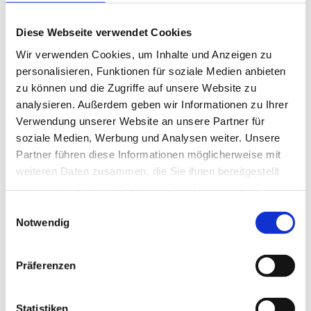
prüfen, ­indem wenige Tropfen auf der
Handinnenfläche verrieben werden: Durch die
Diese Webseite verwendet Cookies
Wärme entfalten sich Aromen von Kräutern,
Wir verwenden Cookies, um Inhalte und Anzeigen zu
Früchten und frischen, grasigen Noten – ein
personalisieren, Funktionen für soziale Medien anbieten
Indikator für Qualität und Frische.
zu können und die Zugriffe auf unsere Website zu
analysieren. Außerdem geben wir Informationen zu Ihrer
Mit Bildern und kurzen Videosequenzen aus
Verwendung unserer Website an unsere Partner für
Sizilien zeigten die Gründer zudem, wie ihr
soziale Medien, Werbung und Analysen weiter. Unsere
Partner führen diese Informationen möglicherweise mit
unternehmerischer Alltag aussieht. Sie stellten
weiteren Daten zusammen, die Sie ihnen bereitgestellt
sich den Fragen der Mitglieder und erhielten
haben oder die sie im Rahmen Ihrer Nutzung der Dienste
wertvolles Feedback. Auch aufseiten des Clubs
gesammelt haben.
Einwilligungsauswahl
wurde deutlich, welches Potenzial in der
Notwendig
Begleitung studentischer Start-ups liegt. Mit
Engagement, fachlicher Unterstützung und
Präferenzen
verlässlichen Sparringspartnern können ­daraus
Unternehmen entstehen, die über die
Projektphase hinaus Bestand haben – eine
Statistiken