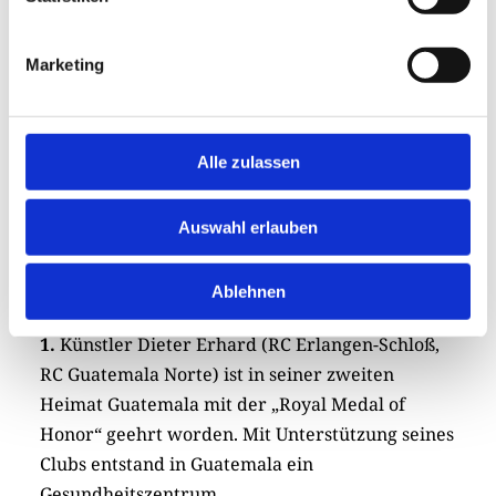
Chance, die Rotary aktiv nutzen sollte.
Marketing
Alle zulassen
Auswahl erlauben
In Kürze: Dreierlei aus
Erlangen
Ablehnen
1.
Künstler Dieter Erhard (RC Erlangen-Schloß,
RC Guatemala Norte) ist in seiner zweiten
Heimat Guatemala mit der „Royal Medal of
Honor“ geehrt worden. Mit Unterstützung seines
Clubs entstand in Guatemala ein
Gesundheitszentrum.