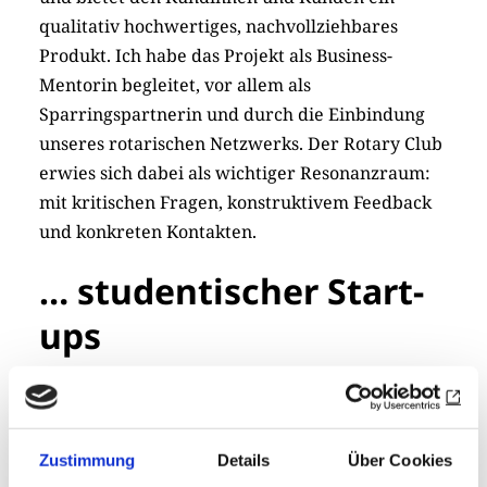
qualitativ hochwertiges, nachvollziehbares
Produkt. Ich habe das Projekt als Business-
Mentorin begleitet, vor allem als
Sparringspartnerin und durch die Einbindung
unseres rotarischen Netzwerks. Der Rotary Club
erwies sich dabei als wichtiger Resonanzraum:
mit kritischen Fragen, kon­struk­ti­vem Feedback
und konkreten Kontakten.
… studentischer Start-
ups
Im ersten Clubmeeting des Jahres stellten die
beiden Gründer ihr Projekt „Mare Monte“ vor.
Ein eigens entwickeltes Menü machte das
Zustimmung
Details
Über Cookies
Produkt sensorisch erlebbar. Olivenöl lässt sich