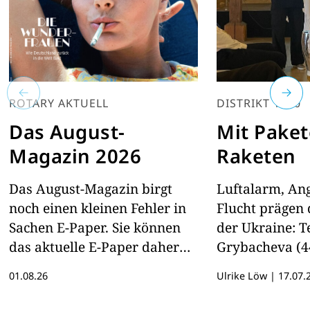
ROTARY AKTUELL
DISTRIKT 1880
Das August-
Mit Paket
Magazin 2026
Raketen
Das August-Magazin birgt
Luftalarm, Ang
noch einen kleinen Fehler in
Flucht prägen 
Sachen E-Paper. Sie können
der Ukraine: T
das aktuelle E-Paper daher
Grybacheva (44)
hier lesen
und tut alles,
01.08.26
Ulrike Löw
|
17.07.
dort zu helfen
Unterstützung