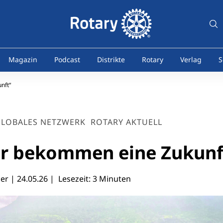
Magazin
Podcast
Distrikte
Rotary
Verlag
S
nft“
LOBALES NETZWERK
ROTARY AKTUELL
er bekommen eine Zukunf
ler |
24.05.26
| Lesezeit: 3 Minuten