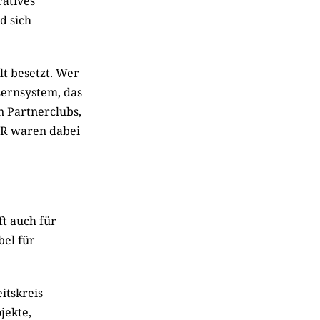
ratives
d sich
lt besetzt. Wer
Lernsystem, das
n Partnerclubs,
TR waren dabei
ft auch für
bel für
itskreis
jekte,