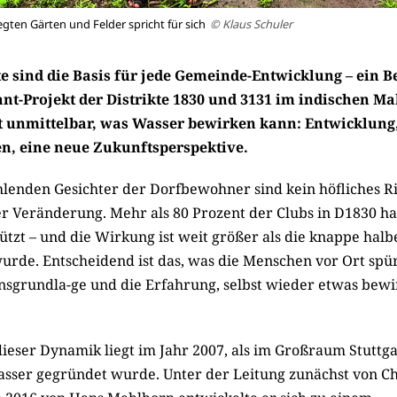
egten Gärten und Felder spricht für sich
© Klaus Schuler
 sind die Basis für jede Gemeinde-Entwicklung – ein Be
nt-Projekt der Dis­trik­te 1830 und 3131 im indischen M
bt unmittelbar, was Wasser bewirken kann: Entwicklung
en, eine neue Zukunftsperspektive.
ahlenden Gesichter der Dorfbewohner sind kein höfliches Ri
r Veränderung. Mehr als 80 Prozent der Clubs in D1830 ha
ützt – und die Wirkung ist weit größer als die knappe halbe
wurde. Entscheidend ist das, was die Menschen vor Ort spü
nsgrundla-ge und die Erfahrung, selbst wieder etwas bewi
ieser Dynamik liegt im Jahr 2007, als im Großraum Stuttga
asser gegründet wurde. Unter der Leitung zunächst von Ch