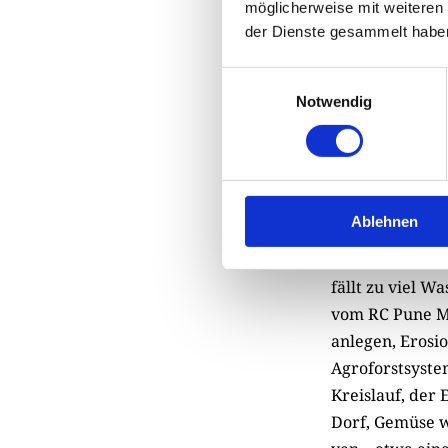
möglicherweise mit weiteren
der Dienste gesammelt habe
Einwilligungsauswahl
Notwendig
Die Dorfgemeinschaf
Ablehnen
Auf diesem Fun
Herausforderun
fällt zu viel W
vom RC Pune Me
anlegen, Erosi
Agroforstsyste
Kreislauf, der
Dorf, Gemüse wi