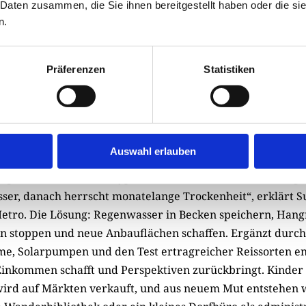
 Daten zusammen, die Sie ihnen bereitgestellt haben oder die s
n.
Präferenzen
Statistiken
t experimentiert mit Erfolg mit ertragreicheren Reissorten
© Klaus Schuler
Auswahl erlauben
dament entstand die Idee für ein umfassendes Projekt in I
g in Maharashtra ist typisch. „Während der dreimonatig
asser, danach herrscht monatelange Trockenheit“, erklärt S
tro. Die Lösung: Regenwasser in Becken speichern, Hang
on stoppen und neue Anbauflächen schaffen. Ergänzt durch
me, Solarpumpen und den Test ertragreicher Reissorten en
 Einkommen schafft und Perspektiven zurückbringt. Kinder
rd auf Märkten verkauft, und aus neuem Mut entstehen weit