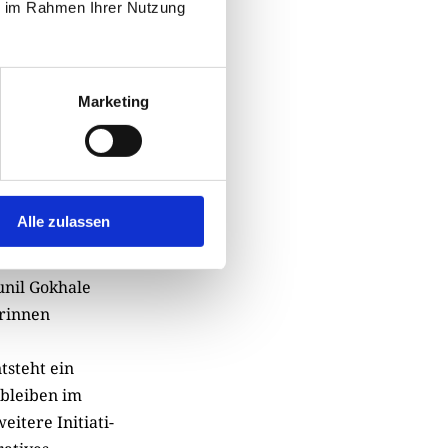
ie im Rahmen Ihrer Nutzung
Marketing
Alle zulassen
ndien. Die
en Monsunzeit
unil Gokhale
rinnen
tsteht ein
 bleiben im
ere Ini­tia­ti­