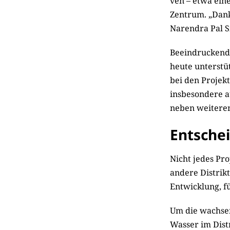
ven – etwa ein
Zentrum. „Dank
Narendra Pal S
Beeindruckend 
heute unterstü
bei den Projek
insbesondere a
neben weiteren
Entsche
Nicht jedes Pro
andere Distrikt
Entwicklung, fü
Um die wachsen
Wasser im Distr