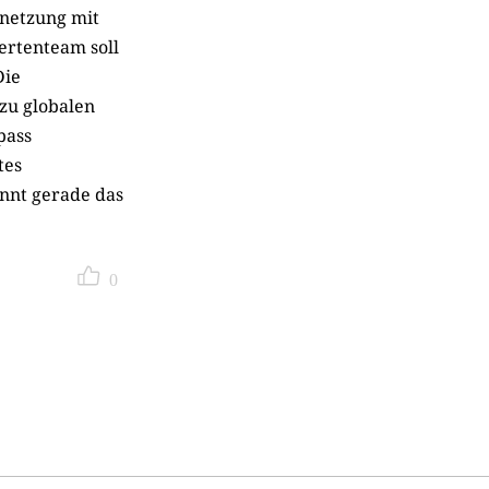
rnetzung mit
ertenteam soll
Die
zu globalen
pass
tes
innt gerade das
0