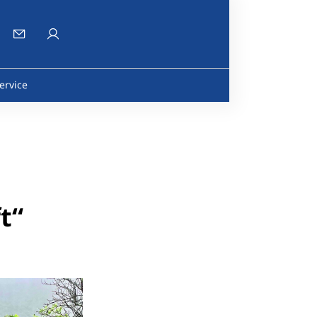
ervice
t“