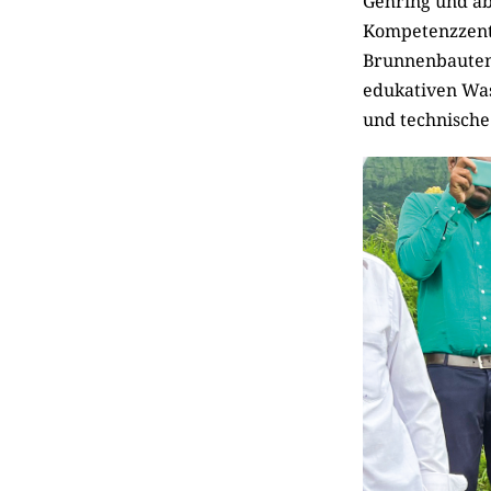
Gehring und ab
Kompetenzzent
Brunnenbauten 
edukativen Wass
und technische 