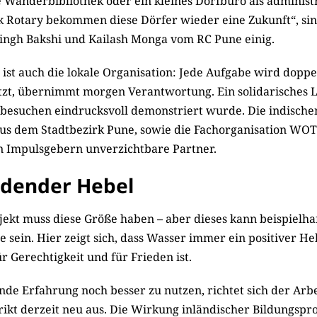
e Wanderbibliothek oder ein kleines Dorfbüro als administ
 Rotary bekommen diese Dörfer wieder eine Zukunft“, sin
ingh Bakshi und Kailash Monga vom RC Pune einig.
ist auch die lokale Organisation: Jede Aufgabe wird doppe
tzt, übernimmt morgen Verantwortung. Ein solidarisches 
tbesuchen eindrucksvoll demonstriert wurde. Die indische
us dem Stadtbezirk Pune, sowie die Fachorganisation WO
 Impulsgebern unverzichtbare Partner.
idender Hebel
jekt muss diese Größe haben – aber dieses kann beispielha
e sein. Hier zeigt sich, dass Wasser immer ein positiver He
r Gerechtigkeit und für Frieden ist.
de Erfahrung noch besser zu nutzen, richtet sich der Arbe
ikt derzeit neu aus. Die Wirkung inländischer Bildungspro