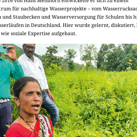
 2016 von Hans Mehlhorn entwickelte er sich zu einem
rum für nachhaltige Wasserprojekte – vom Wasserrucksac
und Staubecken und Wasserversorgung für Schulen bis h
erläufen in Deutschland. Hier wurde gelernt, diskutiert, 
wie soziale Expertise aufgebaut.