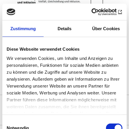
Zustimmung
Details
Über Cookies
Drucken
Teilen
0
Sharing
Diese Webseite verwendet Cookies
Optionen
öffnen
Wir verwenden Cookies, um Inhalte und Anzeigen zu
personalisieren, Funktionen für soziale Medien anbieten
zu können und die Zugriffe auf unsere Website zu
Zur Übersicht
analysieren. Außerdem geben wir Informationen zu Ihrer
Verwendung unserer Website an unsere Partner für
soziale Medien, Werbung und Analysen weiter. Unsere
Partner führen diese Informationen möglicherweise mit
DAS KÖNNTE SIE AUCH
weiteren Daten zusammen, die Sie ihnen bereitgestellt
INTERESSIEREN
haben oder die sie im Rahmen Ihrer Nutzung der Dienste
gesammelt haben.
Einwilligungsauswahl
Notwendig