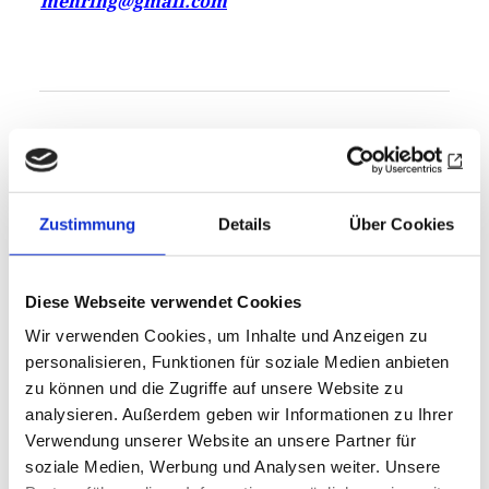
mehring@gmail.com
3. Clubtradition in Japan
In vielen japanischen Rotary Clubs gehört es im
Zustimmung
Details
Über Cookies
wahrsten Sinne des Wortes zum guten Ton,
gemeinsam zu singen – insbesondere wenn Gäste
anwesend sind. Unser japanisches
Diese Webseite verwendet Cookies
Schwestermagazin
Rotary No Tomo
hat dem
Wir verwenden Cookies, um Inhalte und Anzeigen zu
rotarischen Singen jüngst eineGeschichte
personalisieren, Funktionen für soziale Medien anbieten
gewidmet und Clubsongs vorgestellt.
zu können und die Zugriffe auf unsere Website zu
analysieren. Außerdem geben wir Informationen zu Ihrer
Verwendung unserer Website an unsere Partner für
soziale Medien, Werbung und Analysen weiter. Unsere