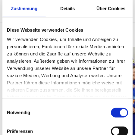
DAS KÖNNTE SIE AUCH
INTERESSIEREN
Zustimmung
Details
Über Cookies
Diese Webseite verwendet Cookies
Wir verwenden Cookies, um Inhalte und Anzeigen zu
personalisieren, Funktionen für soziale Medien anbieten
zu können und die Zugriffe auf unsere Website zu
analysieren. Außerdem geben wir Informationen zu Ihrer
Verwendung unserer Website an unsere Partner für
soziale Medien, Werbung und Analysen weiter. Unsere
Partner führen diese Informationen möglicherweise mit
weiteren Daten zusammen, die Sie ihnen bereitgestellt
haben oder die sie im Rahmen Ihrer Nutzung der Dienste
gesammelt haben.
Einwilligungsauswahl
Notwendig
Präferenzen