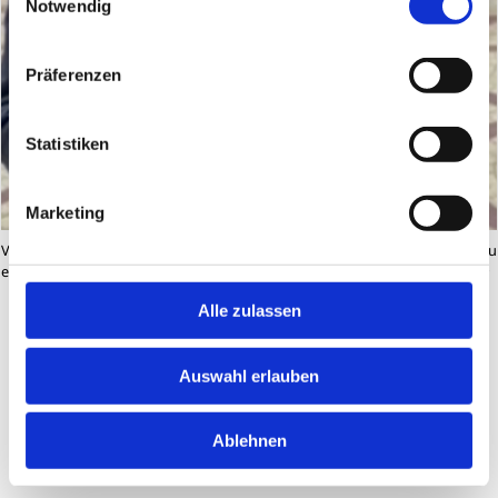
Notwendig
Präferenzen
Statistiken
Marketing
VIDEO: Klicken Sie auf das Bild, um Andy Wang aus dem Gastgeber-Team zu
erleben, der seine Vorfreude auf diese Convention teilt!
© Rotary Magazin
Alle zulassen
Auch hier kam Past-Präsident Gary Huang vorbei
Auswahl erlauben
und praktizierte das, was viele rotarische
Freundinnen und Freunde noch aus seinem Amtszeit
Ablehnen
kennen – den Happy-Clap. Sehen Sie hier
ein
Video
.