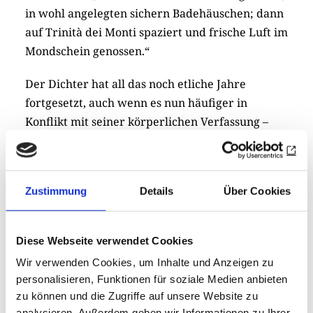
in wohl angelegten sichern Badehäuschen; dann
auf Trinità dei Monti spaziert und frische Luft im
Mondschein genossen.“
Der Dichter hat all das noch etliche Jahre
fortgesetzt, auch wenn es nun häufiger in
Konflikt mit seiner körperlichen Verfassung –
man denke nur an seine Leibesfülle – und
gedanklichen Arbeit geraten zu sein scheint. So
brachte ihm das Eintauchen ins flüssige Element
Zustimmung
Details
Über Cookies
offenbar nicht immer die gewünschte Belebung:
„Selbst daß ich morgens badete, war meinen
Vorsätzen nicht günstig“, schrieb er dem von
Diese Webseite verwendet Cookies
Schwindsucht geplagten und dem Baden nicht
Wir verwenden Cookies, um Inhalte und Anzeigen zu
zugeneigten Schiller am 17. August 1802 – das
personalisieren, Funktionen für soziale Medien anbieten
war während der Zeit, als er am „Faust“
zu können und die Zugriffe auf unsere Website zu
arbeitete. „Ich schwimme und bade so gut wie
analysieren. Außerdem geben wir Informationen zu Ihrer