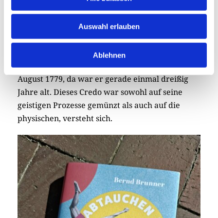
verschneiten Harz, kletterte unter der Krone des
Straßburger Münsters, frönte der Wanderlust in
Auswahl erlauben
den Schweizer Bergen, ging auch mal „ein
Stündgen aufs Eis” und ritt bis ins hohe Alter.
Ablehnen
„Bewegung ist mir ewig nötig”, schrieb er am 31.
August 1779, da war er gerade einmal dreißig
Jahre alt. Dieses Credo war sowohl auf seine
geistigen Prozesse gemünzt als auch auf die
physischen, versteht sich.