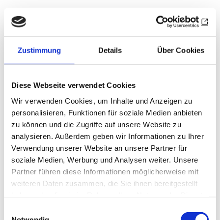
Und dann sind da die Rückblicke und Bilanzen
am Ende des Lebens. Wolfgang Amadeus Mozart
hatte schon als Fünfjähriger zu komponieren
Zustimmung
Details
Über Cookies
begonnen, und dies blieb sein Metier und seine
Leidenschaft bis zum frühen Tod 1791. Über die
Todesursache gibt es viele Spekulationen: Vom
Diese Webseite verwendet Cookies
Mordvorwurf – vergiftet mit Quecksilber – bis zu
Wir verwenden Cookies, um Inhalte und Anzeigen zu
diversen Erkrankungen und ärztlicher
personalisieren, Funktionen für soziale Medien anbieten
Fehlbehandlung reicht das Spektrum. Seine
zu können und die Zugriffe auf unsere Website zu
letzte Komposition war das Auftragswerk eines
analysieren. Außerdem geben wir Informationen zu Ihrer
Unbekannten: das "Requiem". Mozart konnte es
Verwendung unserer Website an unsere Partner für
nicht mehr vollenden. Kurz vor seinem Tode soll
soziale Medien, Werbung und Analysen weiter. Unsere
Partner führen diese Informationen möglicherweise mit
er zu seiner Frau gesagt haben: "Ich schreibe es
weiteren Daten zusammen, die Sie ihnen bereitgestellt
auch für mich selbst."
haben oder die sie im Rahmen Ihrer Nutzung der Dienste
gesammelt haben.
Das Werk des Philosophen Arthur Schopenhauer
Einwilligungsauswahl
Notwendig