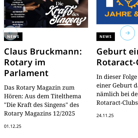
NEWS
NEWS
Claus Bruckmann:
Geburt ei
Rotary im
Rotaract-
Parlament
In dieser Folge
einer Geburt d
Das Rotary Magazin zum
nämlich bei de
Hören: Aus dem Titelthema
Rotaract-Clubs
"Die Kraft des Singens" des
Hagenberg. Z
Rotary Magazins 12/2025
24.11.25
neue Mitglied
01.12.25
„Geburtshelfer
Reloaded ersch