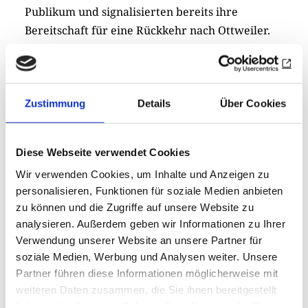
Publikum und signalisierten bereits ihre
Bereitschaft für eine Rückkehr nach Ottweiler.
Selbst Einrich­tun­gen aus dem sozialen Bereich
bedankten sich für einen gelungenen Abend mit
ihren Bewohnern. Durch Eintrittsgelder,
Spenden sowie die Unterstützung von Sponsoren
Zustimmung
Details
Über Cookies
konnte der Club die Premiere auch
wirtschaftlich erfolgreich abschlie­ßen.
Diese Webseite verwendet Cookies
Wir verwenden Cookies, um Inhalte und Anzeigen zu
personalisieren, Funktionen für soziale Medien anbieten
zu können und die Zugriffe auf unsere Website zu
analysieren. Außerdem geben wir Informationen zu Ihrer
Verwendung unserer Website an unsere Partner für
soziale Medien, Werbung und Analysen weiter. Unsere
In Kürze: Geschenkidee –
Partner führen diese Informationen möglicherweise mit
weiteren Daten zusammen, die Sie ihnen bereitgestellt
Bröckedde-Buch
haben oder die sie im Rahmen Ihrer Nutzung der Dienste