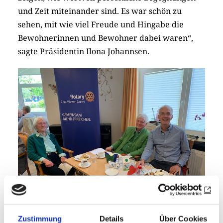
und Zeit miteinander sind. Es war schön zu
sehen, mit wie viel Freude und Hingabe die
Bewohnerinnen und Bewohner dabei waren“,
sagte Präsidentin Ilona Johannsen.
Gemeinsamkeit schätzen die älteren Herrschaften sehr, da sind
Zustimmung
Details
Über Cookies