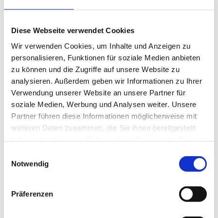
die Rotarier Rainer und Markus gern dabei
© RC Winsen (Luhe)
Diese Webseite verwendet Cookies
Die Aktion hat beim Rotary Club Winsen
Tradition und wurde bereits mehrfach in den
Wir verwenden Cookies, um Inhalte und Anzeigen zu
personalisieren, Funktionen für soziale Medien anbieten
vergangenen Jahren durchgeführt. Ziel ist es,
zu können und die Zugriffe auf unsere Website zu
gemeinsam den Frühling zu feiern und älteren
analysieren. Außerdem geben wir Informationen zu Ihrer
Menschen einen besonderen Nachmittag in
Verwendung unserer Website an unsere Partner für
geselliger Atmosphäre zu schenken. Zum
soziale Medien, Werbung und Analysen weiter. Unsere
Abschluss bedankten sich die Rotarierinnen und
Partner führen diese Informationen möglicherweise mit
Rotarier besonders herzlich beim Team des
weiteren Daten zusammen, die Sie ihnen bereitgestellt
Pflegeheims für die Unterstützung – verbunden
haben oder die sie im Rahmen Ihrer Nutzung der Dienste
mit dem Versprechen, auch im kommenden Jahr
gesammelt haben.
Einwilligungsauswahl
wiederzukommen.
Notwendig
Präferenzen
Anlage:
Drei Fotos von der
Veranstaltung.Veröffentlichung kostenfrei bei