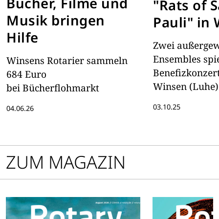
Bücher, Filme und
"Rats of 
Musik bringen
Pauli" in
Hilfe
Zwei außergew
Ensembles spi
Winsens Rotarier sammeln
Benefizkonzer
684 Euro
Winsen (Luhe)
bei Bücherflohmarkt
Polizeiorchest
03.10.25
04.06.26
"Rats of Sankt 
ZUM MAGAZIN