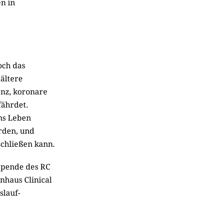
n in
och das
ältere
nz, koronare
fährdet.
ns Leben
rden, und
schließen kann.
 Spende des RC
nhaus Clinical
slauf-