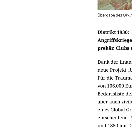
Übergabe des OP-In
Distrikt 1930
Angriffskriege
prekär. Clubs 
Dank der finan
neue Projekt „
Für die Traum
von 106.000 Eur
Bedarfsliste de
aber auch zivil
eines ­Global 
entschei­dend. 
und 1880 mit DD