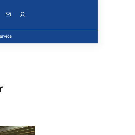
ervice
r