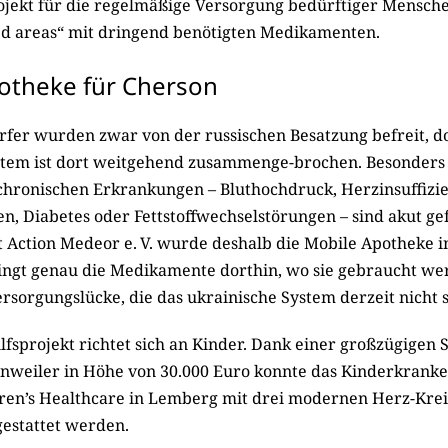
ojekt für die regelmäßige Versorgung bedürftiger Mensche
d areas“ mit dringend benötigten Medikamenten.
otheke für Cherson
örfer wurden zwar von der russischen Besatzung befreit, d
tem ist dort weitgehend zusam­menge-brochen. Besonders 
hronischen Erkrankungen – Bluthochdruck, Herzinsuffizie
n, Diabetes oder Fettstoffwechselstörungen – sind akut ge
Action Medeor e. V. wurde deshalb die Mobile Apotheke i
ringt genau die Medikamente dorthin, wo sie gebraucht we
ersor­gungslücke, die das ukrainische System ­derzeit nicht 
lfsprojekt richtet sich an Kinder. Dank einer großzügigen
weiler in Höhe von 30.000 Euro konnte das Kinderkranke
dren’s Healthcare in Lemberg mit drei ­modernen Herz-Krei
estattet ­werden.