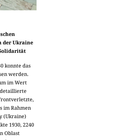
ischen
n der Ukraine
Solidarität
30 konnte das
ssen werden.
ium im Wert
etail­lierte
Frontverletzte,
tes im Rahmen
y (Ukraine)
ikte 1930, 2240
en Oblast