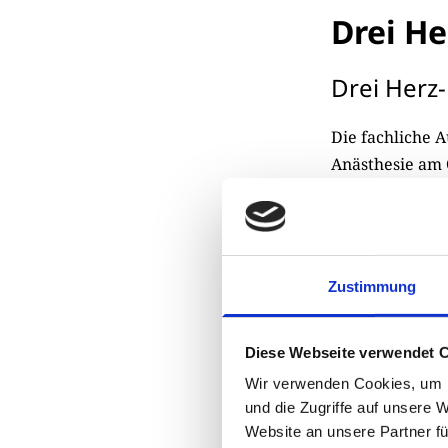
Drei He
Drei Herz-
Die fachliche 
Anästhesie am 
Kizyma, den me
Die Ukraine-Pro
fachkundig und 
Zustimmung
Engagement in 
verbessern kan
Diese Webseite verwendet 
Wir verwenden Cookies, um I
und die Zugriffe auf unsere 
Website an unsere Partner fü