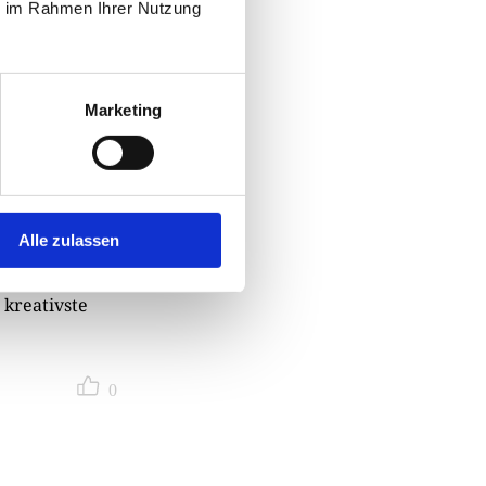
ie im Rahmen Ihrer Nutzung
Marketing
bewerb um den
 gefördert
hrter Genres
sschöpfen. In
Alle zulassen
lub am
. Neben drei
 kreativste
0