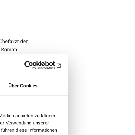
Chefarzt der
. Roman ­
rtet.
nkret,
isches
Über Cookies
ebiet spürbar
 Medien anbieten zu können
hrer Verwendung unserer
 führen diese Informationen