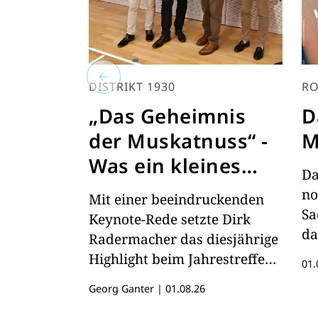
DISTRIKT 1930
RO
„Das Geheimnis
D
der Muskatnuss“ -
M
Was ein kleines
Da
Gewürz über
no
Mit einer beeindruckenden
Globalisierung und
Sa
Keynote-Rede setzte Dirk
da
wirtschaftliche
Radermacher das diesjährige
hi
Highlight beim Jahrestreffen
Macht lehrt
01.
des Distrikts 1930 in Renchen
Georg Ganter
|
01.08.26
in der badischen Ortenau