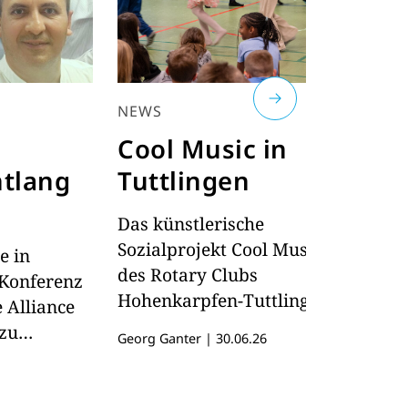
NEWS
DI
Cool Music in
W
tlang
Tuttlingen
G
t
Das künstlerische
Sozialprojekt Cool Music 2026
e in
Di
des Rotary Clubs
 Konferenz
G
Hohenkarpfen-Tuttlingen
 Alliance
H
wurde auch in seiner dritten
zu
B
Georg Ganter
|
30.06.26
Auflage zu einem
nehmer aus
T
Ge
beeindruckenden Erfolg.
 Ulm
5