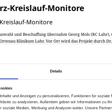
rz-Kreislauf-Monitore
Kreislauf-Monitore
Auswahl und Beschaffung übernahm Georg Mols (RC Lahr), 
Ortenau Klinikum Lahr. Vor Ort wird das Projekt durch Dr
dizinischen Leiter des Krankenhauses Lemberg, verantwo
jekte des ­Distrikts eint ein klarer ­Gedanke: Hilfe muss ko
zuverlässig sein. Sie stehen exem­plarisch dafür, wie rotar
Details
Deutschland die Lebensrealität von ­Menschen im Kriegsg
n.
Cookies
nhalte und Anzeigen zu personalisieren, Funktionen für soziale
Website zu analysieren. Außerdem geben wir Informationen zu I
r soziale Medien, Werbung und Analysen weiter. Unsere Partner