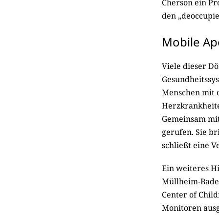
Cherson ein Pr
den „deoccupie
Mobile Ap
Viele dieser D
Gesundheitssys
Menschen mit c
Herzkrankheite
Gemeinsam mit 
gerufen. Sie b
schließt eine V
Ein weiteres Hi
Müllheim-Baden
Center of Chil
Monitoren ausg