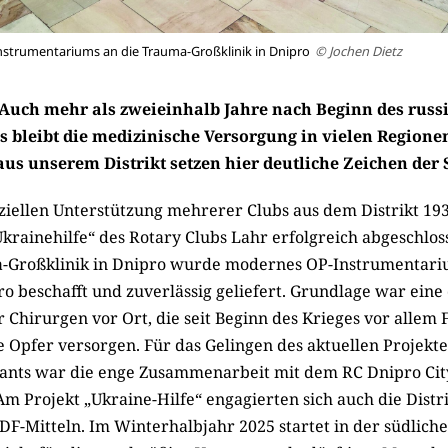
strumentariums an die Trauma-Großklinik in Dnipro
© Jochen Dietz
: Auch mehr als zweieinhalb Jahre nach Beginn des russ
s bleibt die medizinische Versorgung in vielen Regione
aus unserem Distrikt setzen hier deutliche Zeichen der 
ziellen Unterstützung mehrerer Clubs aus dem Distrikt 19
Ukrainehilfe“ des Rotary Clubs Lahr erfolgreich abgeschlo
a-Großklinik in Dnipro wurde modernes OP-Instrumentar
o beschafft und zuverlässig geliefert. Grundlage war eine d
r Chirurgen vor Ort, die seit Beginn des Krieges vor allem 
e Opfer versorgen. Für das ­Gelingen des aktuellen Projek
Grants war die enge Zusammenarbeit mit dem RC Dnipro Cit
Am Projekt „Ukraine-Hilfe“ engagierten sich auch die Distr
F-Mitteln. Im Winterhalbjahr 2025 ­startet in der südlich