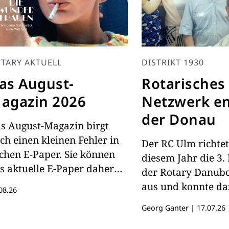
TARY AKTUELL
DISTRIKT 1930
as August-
Rotarisches
agazin 2026
Netzwerk en
der Donau
s August-Magazin birgt
ch einen kleinen Fehler in
Der RC Ulm richtet
chen E-Paper. Sie können
diesem Jahr die 3.
s aktuelle E-Paper daher
der Rotary Danube
er lesen
aus und konnte da
08.26
insgesamt 34 Teil
Georg Ganter
|
17.07.26
sieben Ländern in