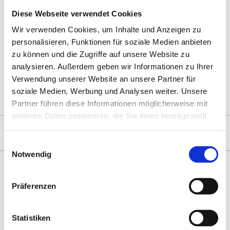
Diese Webseite verwendet Cookies
Drucken
Teilen
0
Wir verwenden Cookies, um Inhalte und Anzeigen zu
Sharing
Optionen
personalisieren, Funktionen für soziale Medien anbieten
öffnen
zu können und die Zugriffe auf unsere Website zu
analysieren. Außerdem geben wir Informationen zu Ihrer
Verwendung unserer Website an unsere Partner für
Zur Übersicht
soziale Medien, Werbung und Analysen weiter. Unsere
Partner führen diese Informationen möglicherweise mit
weiteren Daten zusammen, die Sie ihnen bereitgestellt
ZUM MAGAZIN
haben oder die sie im Rahmen Ihrer Nutzung der Dienste
gesammelt haben.
Einwilligungsauswahl
Notwendig
Präferenzen
Statistiken