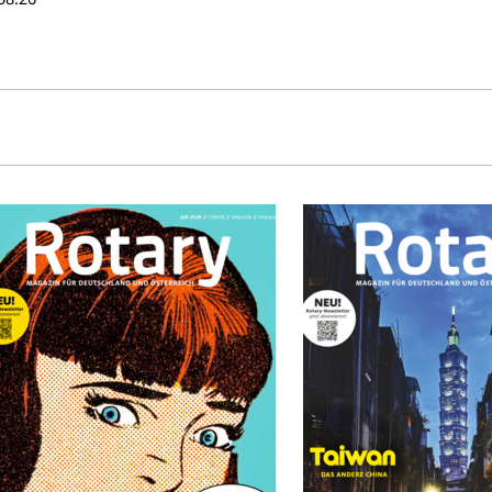
rd. Auch der Governor geht
t plüschiger Unterstützung
f Spendenjagd