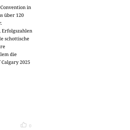
 Convention in
us über 120
.
 Erfolgszahlen
e schottische
tre
lem die
 Calgary 2025
0