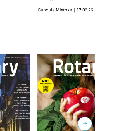
gr
Gundula Miethke
|
17.06.26
17
vi
vo
k