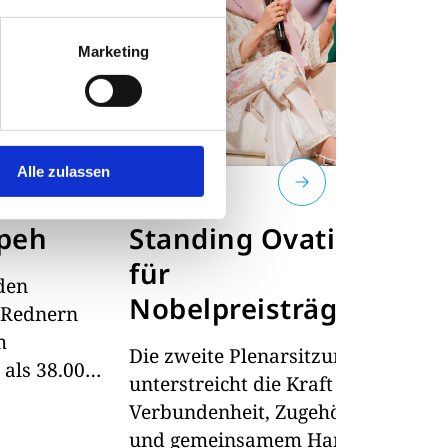
Marketing
Alle zulassen
NEWS
N
ipeh
Standing Ovations
C
für
u
den
Nobelpreisträgerin
K
 Rednern
Malala
m
Die zweite Plenarsitzung
G
als 38.000
unterstreicht die Kraft von
Se
 den
Verbundenheit, Zugehörigkeit
kl
 Rotary
und gemeinsamem Handeln
C