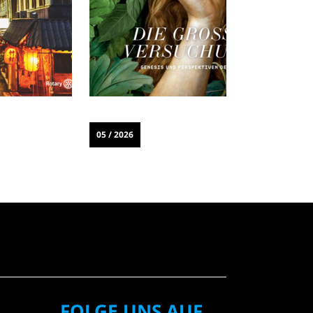
05 / 2026
0
FOLGE UNS AUF