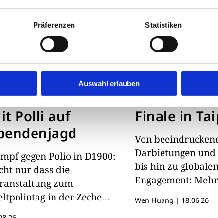
Präferenzen
Statistiken
Auswahl erlauben
STRIKT 1900
NEWS
it Polli auf
Finale in Ta
pendenjagd
Von beeindrucken
Darbietungen und
mpf gegen Polio in D1900:
bis hin zu globale
cht nur dass die
Engagement: Mehr 
ranstaltung zum
Menschen feierten
ltpoliotag in der Zeche
Wen Huang
|
18.06.26
globalen Geist von
llverein bereits vorbereitet
08.26