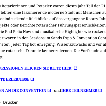
 Rotarierinnen und Rotarier waren dieses Jahr Teil der RI
erlebten eine faszinierende moderne Stadt mit Menschen a
eeindruckende Rückblicke auf das vergangene Rotary-Jahr
ekte oder Berichte rotarischer Führungspersönlichkeiten,
 wie End Polio Now und musikalische Highlights wie rockend
er waren in den Sessions im Sands Expo & Convention Cen
ten. Jeder Tag bot Anregung, Wissenszuwachs und vor al
eue rotarische Freunde kennenzulernen. Die Vorfreude auf
zt.
RESSIONEN KLICKEN SIE BITTE HIER!
TE ERLEBNISSE
N AN DIE CONVENTION
– und
IHRE TEILNEHMER
Drucken