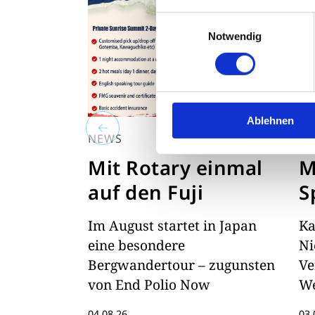
Einwilligungsauswahl
Notwendig
Ablehnen
NEWS
DI
Mit Rotary einmal
M
auf den Fuji
S
Im August startet in Japan
Ka
eine besondere
Ni
Bergwandertour – zugunsten
Ve
von End Polio Now
We
Zo
04.08.26
03.