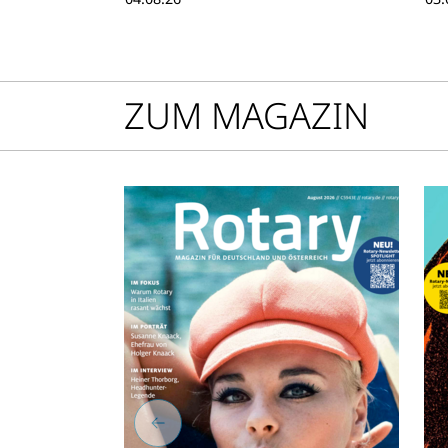
wi
mi
au
ZUM MAGAZIN