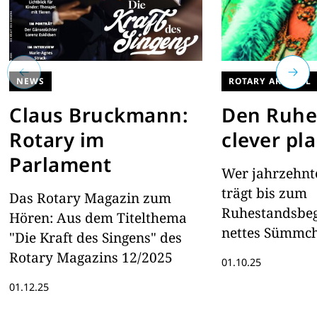
NEWS
ROTARY AKTUELL
Claus Bruckmann:
Den Ruhe
Rotary im
clever pl
Parlament
Wer jahr­zehnte
trägt bis zum
Das Rotary Magazin zum
Ruhestandsbeg
Hören: Aus dem Titelthema
nettes Sümm­
"Die Kraft des Singens" des
Aber wie nutze
Rotary Magazins 12/2025
01.10.25
Geld am sinn­vo
01.12.25