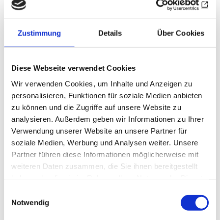
Das war gut gesprochen – aber auch gefühlt?
Wie immer man dies verstehen will, so ging doch
Zustimmung
Details
Über Cookies
etwas zu Ende, was Schiller immer wieder
evozierte: die kleine Gemeinschaft mit
Diese Webseite verwendet Cookies
Freunden. Wilhelm war unterdessen in seinem
Wir verwenden Cookies, um Inhalte und Anzeigen zu
„größten Cursus, der je in der Politik gelesen
personalisieren, Funktionen für soziale Medien anbieten
worden ist“, zum Politiker geworden, während
zu können und die Zugriffe auf unsere Website zu
Schiller an Caroline von Beulwitz über Wolzogen
analysieren. Außerdem geben wir Informationen zu Ihrer
schrieb, er habe „eine Elle mitgebracht um einen
Verwendung unserer Website an unsere Partner für
Coloß zu meßen“. Auch das war gut gesprochen –
soziale Medien, Werbung und Analysen weiter. Unsere
aber gefühlt? –, wenn Schiller hinzufügt: „Ich
Partner führen diese Informationen möglicherweise mit
habe einen unendlichen Respekt für diesen
weiteren Daten zusammen, die Sie ihnen bereitgestellt
großen drängenden Menschenocean, aber es ist
haben oder die sie im Rahmen Ihrer Nutzung der Dienste
gesammelt haben.
mir auch wohl in meiner Haselnußschale.“
Einwilligungsauswahl
Notwendig
Leicht zerknittert und gebräunt