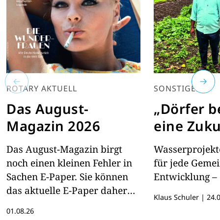
ROTARY AKTUELL
SONSTIGES
Das August-
„Dörfer 
Magazin 2026
eine Zuku
Das August-Magazin birgt
Wasserprojekte
noch einen kleinen Fehler in
für jede Geme
Sachen E-Paper. Sie können
Entwicklung – 
das aktuelle E-Paper daher
Klaus Schuler
|
24.0
hier lesen
01.08.26