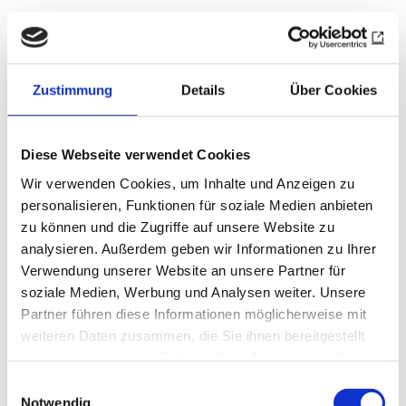
Wer Klassik bevorzugt, gönnt sich eine Scheibe
im gediegenen Caffè Cova auf der Mailänder
Modemeile Via Montenapoleone und trinkt dazu
Zustimmung
Details
Über Cookies
ganz all’italiana ein Glas süßen Schaumwein.
Geheimtipps für handwerklichen Panettone sind
längst Legion, meine persönlichen wären die
Diese Webseite verwendet Cookies
winzige Pasticceria Namura in der Mailänder
Wir verwenden Cookies, um Inhalte und Anzeigen zu
Via Castelvetro und das historische Caffè
personalisieren, Funktionen für soziale Medien anbieten
Converso im piemontesischen Bra, dem Sitz der
zu können und die Zugriffe auf unsere Website zu
Slow-Food-Bewegung.
analysieren. Außerdem geben wir Informationen zu Ihrer
Verwendung unserer Website an unsere Partner für
Es soll auch Leute geben, die keinen Panettone
soziale Medien, Werbung und Analysen weiter. Unsere
mögen, vor allem nicht in der mit viel Hefe,
Partner führen diese Informationen möglicherweise mit
Zucker und wenig Eiern hochgejagten
weiteren Daten zusammen, die Sie ihnen bereitgestellt
haben oder die sie im Rahmen Ihrer Nutzung der Dienste
Trockenversion, oder die einfach zu viele
gesammelt haben.
geschenkt bekommen haben. Hier der ultimative
Einwilligungsauswahl
Notwendig