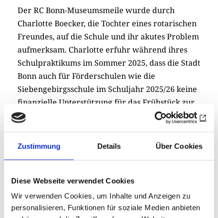
Der RC Bonn-Museumsmeile wurde durch
Charlotte Boecker, die Tochter eines rotarischen
Freundes, auf die Schule und ihr akutes Problem
aufmerksam. Charlotte erfuhr während ihres
Schulpraktikums im Sommer 2025, dass die Stadt
Bonn auch für Förderschulen wie die
Siebengebirgsschule im Schuljahr 2025/26 keine
finanzielle Unterstützung für das Frühstück zur
Verfügung stellen würde. Ganz konkret hätte das
bedeutet, dass viele der Kinder, die von zu Hause
nicht mit einem Frühstück oder einem
Zustimmung
Details
Über Cookies
Pausenbrot versorgt werden, hungrig im
Klassenraum sitzen. Das kurze, mit dem eigenen
Handy gedrehte Video, das Charlotte
Diese Webseite verwendet Cookies
produzierte, überzeugte die Mitglieder des RC
Wir verwenden Cookies, um Inhalte und Anzeigen zu
Bonn-Museumsmeile sofort: Durch einen
personalisieren, Funktionen für soziale Medien anbieten