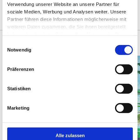
DAS KÖNNTE SIE AUCH
Verwendung unserer Website an unsere Partner für
soziale Medien, Werbung und Analysen weiter. Unsere
INTERESSIEREN
Partner führen diese Informationen möglicherweise mit
weiteren Daten zusammen, die Sie ihnen bereitgestellt
haben oder die sie im Rahmen Ihrer Nutzung der Dienste
gesammelt haben.
Einwilligungsauswahl
Notwendig
Präferenzen
Statistiken
Marketing
Alle zulassen