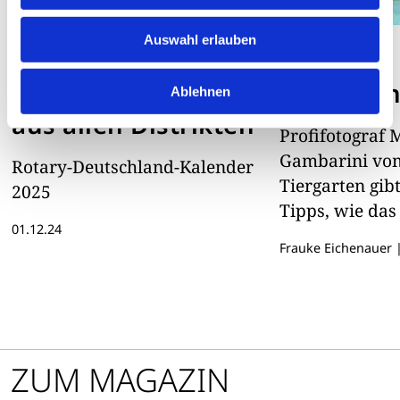
Auswahl erlauben
AUGENBLICKE
AUGENBLICKE
Landschaftsfotos
Bildschön
Ablehnen
aus allen Distrikten
Profifotograf 
Gambarini vom
Rotary-Deutschland-Kalender
Tiergarten gib
2025
Tipps, wie das
01.12.24
gelingen kann.
Frauke Eichenauer
ZUM MAGAZIN