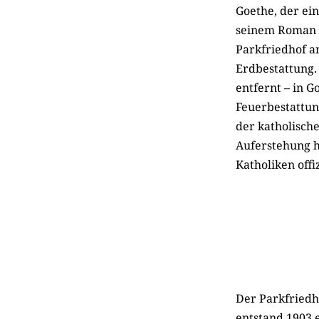
Goethe, der ein
seinem Roman 
Parkfriedhof a
Erdbestattung.
entfernt – in G
Feuerbestattung
der katholische
Auferstehung h
Katholiken offiz
Der Parkfriedh
entstand 1903 e