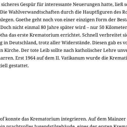
 sicheres Gespür für interessante Neuerungen hatte, ließ 
Die Wahlverwandtschaften durch die Hauptfiguren des R
nlegen. Goethe geht noch von einer einzigen Form der Best
 Doch nicht einmal 80 Jahre später wird – nur 50 Kilomet
otha das erste Krematorium errichtet. Schnell verbreitet si
 in Deutschland, trotz aller Widerstände. Diesen gab es v
n Kirche. Der tote Leib sollte nach katholischer Lehre unv
arren. Erst 1964 auf dem II. Vatikanum wurde die Krematio
iell gestattet.
of konnte das Krematorium integrieren. Auf dem Mainzer
in prachtvolles Jugendstilgebäude, eines der ersten Krem