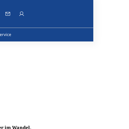
ervice
her im Wandel.