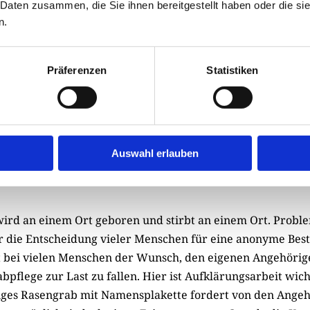
 Daten zusammen, die Sie ihnen bereitgestellt haben oder die s
Familienmitglieder im Streit liegen, kann eines dem ande
n.
verwehren. Doch was geschieht, wenn der Diamant verlo
auch Friedwälder nicht wirklich öffentliche Orte, weil sie
heit“ älteren und gehbehinderten Menschen nicht den un
Präferenzen
Statistiken
b ermöglichen.
Auswahl erlauben
ird an einem Ort geboren und stirbt an einem Ort. Probl
r die Entscheidung vieler Menschen für eine anonyme Best
st bei vielen Menschen der Wunsch, den eigenen Angehöri
bpflege zur Last zu fallen. Hier ist Aufklärungsarbeit wich
stiges Rasengrab mit Namensplakette fordert von den Angeh