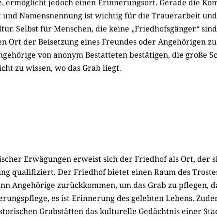
ge, ermöglicht jedoch einen Erinnerungsort. Gerade die Ko
 und Namensnennung ist wichtig für die Trauerarbeit und
ur. Selbst für Menschen, die keine „Friedhofsgänger“ sind,
en Ort der Beisetzung eines Freundes oder Angehörigen zu
ngehörige von anonym Bestatteten bestätigen, die große 
cht zu wissen, wo das Grab liegt.
ischer Erwägungen erweist sich der Friedhof als Ort, der 
tung qualifiziert. Der Friedhof bietet einen Raum des Trost
n Angehörige zurückkommen, um das Grab zu pflegen, da
erungspflege, es ist Erinnerung des gelebten Lebens. Zud
storischen Grabstätten das kulturelle Gedächtnis einer Sta