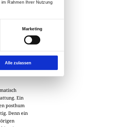
ie im Rahmen Ihrer Nutzung
ren den Zugang
ren geht? Und
 durch ihre
gehinderten
Marketing
Alle zulassen
ematisch
attung. Ein
gen posthum
tig. Denn ein
örigen