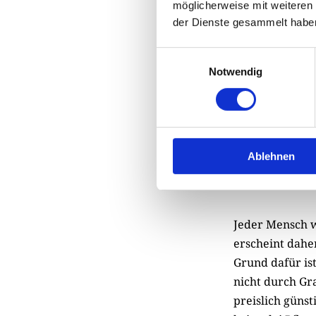
möglicherweise mit weiteren
Kontext. Wenn 
der Dienste gesammelt habe
zum Trauerort 
im Grunde sind 
Einwilligungsauswahl
„Naturbelassen
Notwendig
Zugang zum Gra
Ablehnen
Jeder Mensch w
erscheint dahe
Grund dafür i
nicht durch Gra
preislich gün