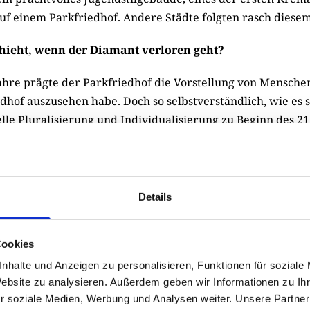
f einem Parkfriedhof. Andere Städte folgten rasch diesem
hieht, wenn der Diamant verloren geht?
Jahre prägte der Parkfriedhof die Vorstellung von Menschen
edhof auszusehen habe. Doch so selbstverständlich, wie es sc
elle Pluralisierung und Individualisierung zu Beginn des 2
eitaus größere Auswahl von Bestattungsformen mit sich. 
riedwälder und Seebestattungen sollten eine „naturnahe“ B
n der Freien Hansestadt Bremen darf seit Januar 2015 die 
nen theoretisch überall verteilt werden. Als erstes Bunde
Details
ch dem Feuerbestattungsgesetz von 1934 geltenden Fried
r den Umweg der Niederlande oder die Schweiz wählen M
Cookies
den Weg, die Asche eines verstorbenen Angehörigen zum
nhalte und Anzeigen zu personalisieren, Funktionen für soziale
sen oder in der Urne im heimischen Regal aufzubewahren.
Website zu analysieren. Außerdem geben wir Informationen zu I
bei nicht bewusst, dass diese individualisierte Bestattung
r soziale Medien, Werbung und Analysen weiter. Unsere Partner
ugang zu einem Grab mehr ermöglicht – selbst nicht im inne