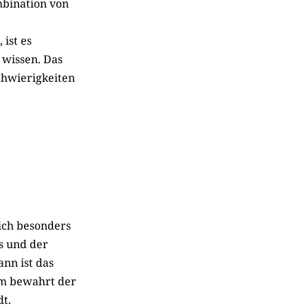
mbination von
 ist es
 wissen. Das
Schwierigkeiten
sich besonders
es und der
nn ist das
em bewahrt der
dt.