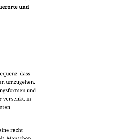
uerorte und
sequenz, dass
ten umzugehen.
tungsformen und
 versenkt, in
nnten
eine recht
elt. Menschen