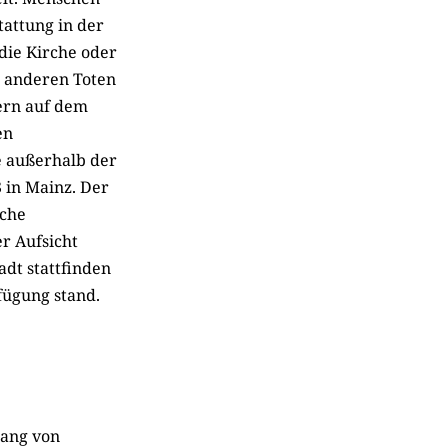
tattung in der
 die Kirche oder
e anderen Toten
ern auf dem
en
e außerhalb der
 in Mainz. Der
sche
er Aufsicht
dt stattfinden
fügung stand.
gang von