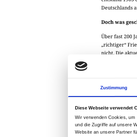
Deutschlands au
Doch was gesc
Über fast 200 
„richtiger“ Fri
nicht. Die aktu
brachte eine w
vielfältiger. F
ermöglichen. I
jeden Verstorbe
Zustimmung
Bremen den na
quasi ab. Übe
Diese Webseite verwendet 
Bundesländer 
Wir verwenden Cookies, um I
pressen zu las
und die Zugriffe auf unsere 
Menschen ist da
Website an unsere Partner fü
öffentlichen Z