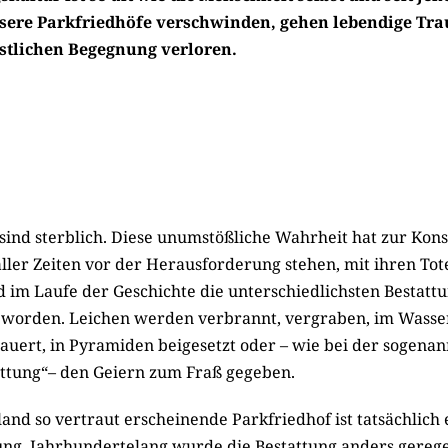
ere Parkfriedhöfe verschwinden, gehen lebendige Tra
stlichen Begegnung verloren.
sind sterblich. Diese unumstößliche Wahrheit hat zur Kon
ller Zeiten vor der Herausforderung stehen, mit ihren To
ind im Laufe der Geschichte die unterschiedlichsten Bestat
 worden. Leichen werden verbrannt, vergraben, im Wasser
auert, in Pyramiden beigesetzt oder – wie bei der sogena
ttung“– den Geiern zum Fraß gegeben.
and so vertraut erscheinende Parkfriedhof ist tatsächlich 
ung. Jahrhundertelang wurde die Bestattung anders gereg