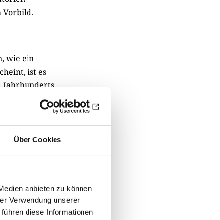
 Vorbild.
, wie ein
heint, ist es
1. Jahrhunderts
Die Orte wurden
estattung
Asche eines
sland schaffte
Über Cookies
hofszwang
enschen anderer
 Diamanten
 Medien anbieten zu können
 Den meisten
hrer Verwendung unserer
 keinen
 führen diese Informationen
rfamiliären