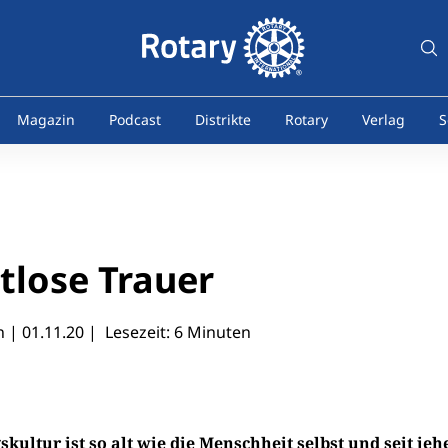
Magazin
Podcast
Distrikte
Rotary
Verlag
S
lose Trauer
n |
01.11.20
| Lesezeit: 6 Minuten
skultur ist so alt wie die Menschheit selbst und seit je