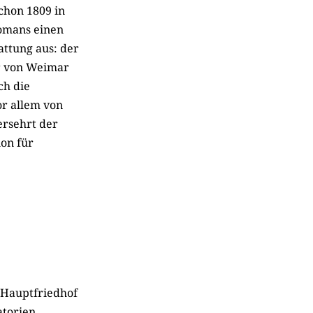
schon 1809 in
omans einen
attung aus: der
er von Weimar
ch die
or allem von
ersehrt der
n für
 Hauptfriedhof
atorien