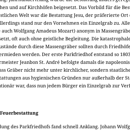
en und auf Kirchhöfen beigesetzt. Das Vorbild für die Bes
stlichen Welt war die Bestattung Jesu, der präferierte Ort
Allerdings stand nur den Vornehmen ein Einzelgrab zu. All
e auch Wolfgang Amadeus Mozart) anonym in Massengräb
etzt, oft auch ohne geistliche Begleitung. Die katastrophal
ustände durch diese Massengräber sollten durch Friedhöf
rmieden werden. Der erste Parkfriedhof entstand so 1803
rmeister Jeanbon St. André befolgte damals die napoleoni
s Gräber nicht mehr unter kirchlicher, sondern staatlich
tattungen aus hygienischen Gründen nur außerhalb der Sta
tionär war, dass nun jedem Bürger ein Einzelgrab zur Ver
Feuerbestattung
dung des Parkfriedhofs fand schnell Anklang. Johann Wolf