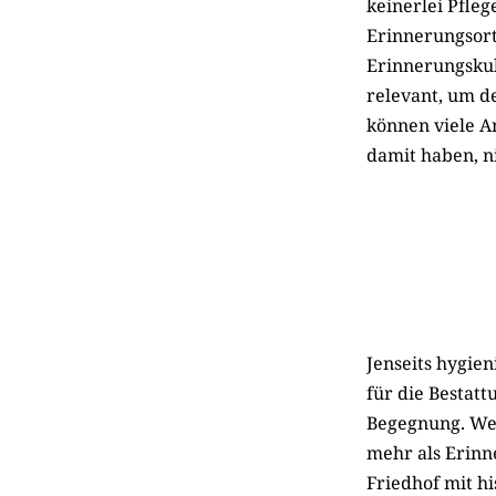
keinerlei Pfle
Erinnerungsort
Erinnerungskult
relevant, um d
können viele A
damit haben, ni
Jenseits hygien
für die Bestat
Begegnung. Wen
mehr als Erinn
Friedhof mit hi