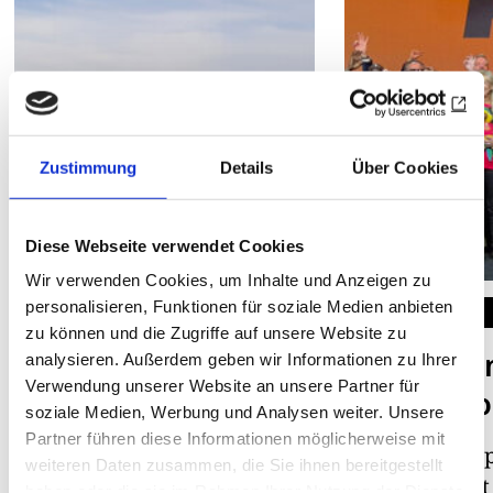
Zustimmung
Details
Über Cookies
Diese Webseite verwendet Cookies
Wir verwenden Cookies, um Inhalte und Anzeigen zu
personalisieren, Funktionen für soziale Medien anbieten
AUGENBLICKE
ROTARY AKTUELL
zu können und die Zugriffe auf unsere Website zu
Winterliche
Mehr Ver
analysieren. Außerdem geben wir Informationen zu Ihrer
Verwendung unserer Website an unsere Partner für
Morgenstimmung
und Akti
soziale Medien, Werbung und Analysen weiter. Unsere
Partner führen diese Informationen möglicherweise mit
Schnappschüsse und
Auf dem Europ
weiteren Daten zusammen, die Sie ihnen bereitgestellt
Fotohighlights aus der
Africa Summit 
haben oder die sie im Rahmen Ihrer Nutzung der Dienste