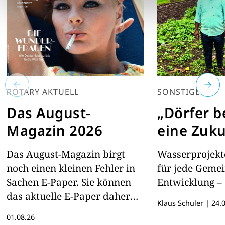
ROTARY AKTUELL
SONSTIGES
Das August-
„Dörfer 
Magazin 2026
eine Zuku
Das August-Magazin birgt
Wasserprojekte
noch einen kleinen Fehler in
für jede Geme
Sachen E-Paper. Sie können
Entwicklung – 
das aktuelle E-Paper daher
Klaus Schuler
|
24.0
hier lesen
01.08.26