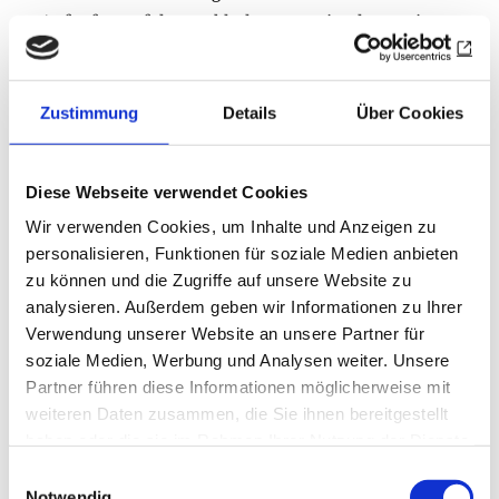
Aufrufen gefolgt und haben uns eine humorige
Anekdote aus ihrem Cluballtag geschildert –
dafür herzlichen Dank! Doch wir benötigen
weitere Geschichten, die maximal 2000 Zeichen
Zustimmung
Details
Über Cookies
umfassen. Eine große Bitte: Was wir suchen, sind
Schilderungen wahrer Ereignisse, kluge Texte
Diese Webseite verwendet Cookies
mit liebevoller Ironie. Was wir ganz explizit
Wir verwenden Cookies, um Inhalte und Anzeigen zu
nicht suchen, sind fiktive Geschichten,
personalisieren, Funktionen für soziale Medien anbieten
Bröckedde-Kopien und Abrechnungen mit
zu können und die Zugriffe auf unsere Website zu
Andersdenkenden.
analysieren. Außerdem geben wir Informationen zu Ihrer
Senden Sie Ihren Beitrag von maximal 2000
Verwendung unserer Website an unsere Partner für
Zeichen (inkl. Leerzeichen)
soziale Medien, Werbung und Analysen weiter. Unsere
bitte an
redaktion@rotary-verlag.de
.
Partner führen diese Informationen möglicherweise mit
weiteren Daten zusammen, die Sie ihnen bereitgestellt
Drucken
Teilen
0
haben oder die sie im Rahmen Ihrer Nutzung der Dienste
Sharing
Optionen
gesammelt haben.
Einwilligungsauswahl
öffnen
Notwendig