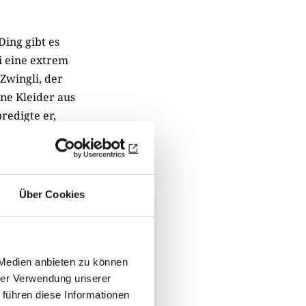
ing gibt es
ei eine extrem
Zwingli, der
ne Kleider aus
redigte er,
Gier nach
teil religiöser
n Geschichte
schwendung und
Über Cookies
ände kamen ab
ren Osten. Die
 Medien anbieten zu können
s Baumwolle
hrer Verwendung unserer
gefäße aus
 führen diese Informationen