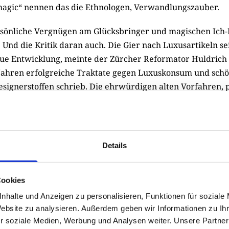
agic“ nennen das die Ethnologen, Verwandlungszauber.
sönliche Vergnügen am Glücksbringer und magischen Ich-D
t. Und die Kritik daran auch. Die Gier nach Luxusartikeln s
ue Entwicklung, meinte der Zürcher Reformator Huldrich 
Jahren erfolgreiche Traktate gegen Luxuskonsum und schö
esignerstoffen schrieb. Die ehrwürdigen alten Vorfahren, p
, tugendhaft und fromm gewesen. Jetzt seien alle von der 
 verdorben. Materieller Konsum war nie einfach das Gegen
en über Konsum – das hat Frank Trentmann in seiner große
errschaft der Dinge von 2017, gezeigt – handeln von Ver
Details
ut 800 Jahren. Denn Zwingli irrte sich: Neue Luxusgegenst
Cookies
ndert in das christliche Europa, aus dem Nahen und Mittle
nhalte und Anzeigen zu personalisieren, Funktionen für soziale
laubensfeinde hatten in Europa unbekannte Textilien au
Website zu analysieren. Außerdem geben wir Informationen zu I
ngebot, Gewürze, Zucker, Parfums, Seife, prunkvolle Trink
r soziale Medien, Werbung und Analysen weiter. Unsere Partner