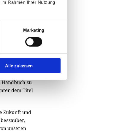
ie im Rahmen Ihrer Nutzung
n wurden
räfte von
trologie – und
Marketing
utzer dann
er Wirkung. Es
Alle zulassen
men, genau wie
in Handbuch zu
nter dem Titel
e Zukunft und
ebeszauber,
von unseren