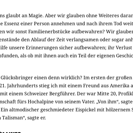
s glaubt an Magie. Aber wir glauben ohne Weiteres daran
ie Essenz einer Person annehmen und nach ihrem Tod wei
n wir sonst Familienerbstücke aufbewahren? Wir glauben
nstände den Ablauf der Zeit verlangsamen oder sogar anh
Hilfe unsere Erinnerungen sicher aufbewahren; ihr Verlust 
funden, als ob mit ihnen auch ein Teil der eigenen Geschi
 Glücksbringer einen denn wirklich? Im ersten der große
21. Jahrhunderts stieg ich mit einem Freund aus Amerika 
 mit einem Schweizer Bergführer. Der war Mitte 20, Profikl
nschaft fürs Hochalpine von seinem Vater. „Von ihm“, sagte 
 Ein altmodischer geschmiedeter Eispickel mit hölzernem St
n Talisman“, sagte er.