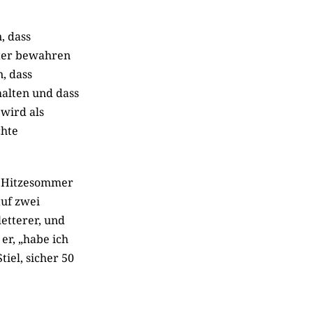
, dass
ter bewahren
, dass
alten und dass
wird als
chte
n Hitzesommer
auf zwei
etterer, und
er, „habe ich
iel, sicher 50