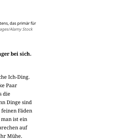
tens, das primär für
ages/Alamy Stock
ger bei sich.
che Ich-Ding.
ke Paar
s die
nn Dinge sind
 feinen Fäden
 man ist ein
sprechen auf
ehr Mühe.