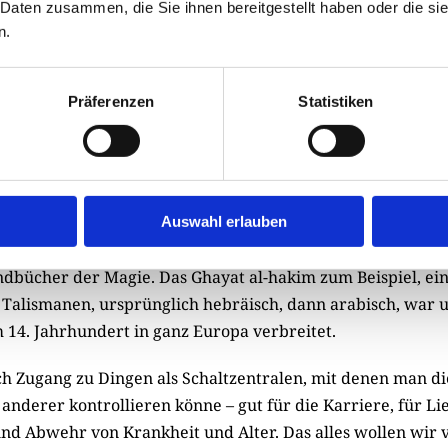
 Daten zusammen, die Sie ihnen bereitgestellt haben oder die s
 und Edelsteine. Diesen Rubinen, Saphiren und Diamante
n.
schaften nachgesagt: Mit ihnen konnte man nämlich die K
aneten herunterladen, mithilfe der neuen Wissenschaft As
htech wollten die christlichen Europäer unbedingt haben.
Präferenzen
Statistiken
t anhalten
Aufladung eines Gegenstands mit jener Macht, die sein Ben
aus ihm hervorholt – als Amulett und Talisman mit magisch
Auswahl erlauben
l, dass diese beiden letzten Worte aus dem Arabischen kom
ndbücher der Magie. Das Ghayat al-hakim zum Beispiel, e
Talismanen, ursprünglich hebräisch, dann arabisch, war u
 14. Jahrhundert in ganz Europa verbreitet.
h Zugang zu Dingen als Schaltzentralen, mit denen man di
anderer kontrollieren könne – gut für die Karriere, für Li
d Abwehr von Krankheit und Alter. Das alles wollen wir 