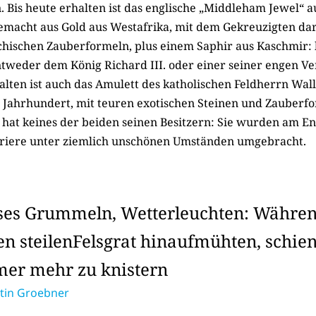
. Bis heute erhalten ist das englische „Middleham Jewel“ a
emacht aus Gold aus Westafrika, mit dem Gekreuzigten da
chischen Zauberformeln, plus einem Saphir aus Kaschmir: h
ntweder dem König Richard III. oder einer seiner engen 
alten ist auch das Amulett des katholischen Feldherrn Wal
 Jahrhundert, mit teuren exotischen Steinen und Zauberfo
 hat keines der beiden seinen Besitzern: Sie wurden am En
rriere unter ziemlich unschönen Umständen umgebracht.
ses Grummeln, Wetterleuchten: Währen
en steilenFelsgrat hinaufmühten, schien
er mehr zu knistern
tin Groebner