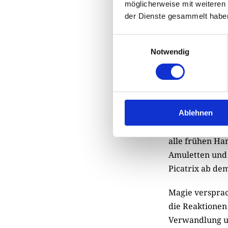
möglicherweise mit weiteren
farblosem Glas
der Dienste gesammelt habe
magische Eigen
Sternen und Pl
Einwilligungsauswahl
all diesen Hig
Notwendig
Die Zei
Magie ist die 
selbst wieder 
Ablehnen
ist kein Zufal
alle frühen Ha
Amuletten und 
Picatrix ab dem
Magie versprac
die Reaktionen 
Verwandlung un