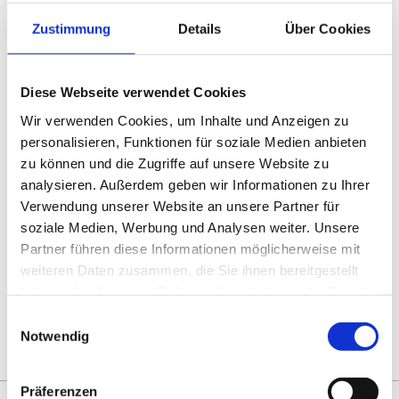
der Stil neutral. Ohne klare Aufgabe entstehen
Zustimmung
Details
Über Cookies
allgemeine Antworten. Und ohne Format fehlt
die inhaltliche Begrenzung.
Diese Webseite verwendet Cookies
Mit wenigen zusätzlichen Informationen lässt
Wir verwenden Cookies, um Inhalte und Anzeigen zu
sich die Qualität deutlich steigern.
personalisieren, Funktionen für soziale Medien anbieten
zu können und die Zugriffe auf unsere Website zu
Jetzt selbst ausprobieren!
analysieren. Außerdem geben wir Informationen zu Ihrer
Verwendung unserer Website an unsere Partner für
Drucken
soziale Medien, Werbung und Analysen weiter. Unsere
Teilen
0
Sharing
Optionen
Partner führen diese Informationen möglicherweise mit
öffnen
weiteren Daten zusammen, die Sie ihnen bereitgestellt
haben oder die sie im Rahmen Ihrer Nutzung der Dienste
gesammelt haben.
Einwilligungsauswahl
Zur Übersicht
Notwendig
Präferenzen