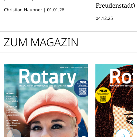
Freudenstadt)
Christian Haubner
|
01.01.26
dritten Mal hi
04.12.25
an der Spitze 
Restaurants. D
ZUM MAGAZIN
Magazin gratul
fragte kurz na