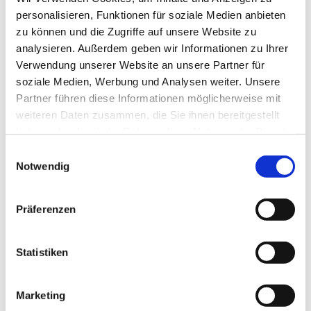
Subgroup Leader TRF Cadre of technical
personalisieren, Funktionen für soziale Medien anbieten
Advisers, Germany, Austria and Switzerland:
zu können und die Zugriffe auf unsere Website zu
Gov. elect D1841, Linda Gebser, E-Mail:
analysieren. Außerdem geben wir Informationen zu Ihrer
l
inda.gebser@rotary1841.de
Verwendung unserer Website an unsere Partner für
soziale Medien, Werbung und Analysen weiter. Unsere
Mitglieder des Cadre of Technical Advisers in
Partner führen diese Informationen möglicherweise mit
Deutschland:
weiteren Daten zusammen, die Sie ihnen bereitgestellt
• Axel von Bierbrauer zu Brennstein, RC
haben oder die sie im Rahmen Ihrer Nutzung der Dienste
gesammelt haben.
Neunkirchen/Saar
Einwilligungsauswahl
Notwendig
• Johannes Grossmann, RC Mönchengladbach
• Klaus-Gerrit Gerdts, RC Otterndorf-Land
Hadeln
Präferenzen
• Fevzi Tavus, RC Passport International D1841
• Uwe Querfeld, RC Berlin-Mitte
Statistiken
• Guido Zakrzewski, RC Bonn
Marketing
Drucken
Teilen
0
Sharing