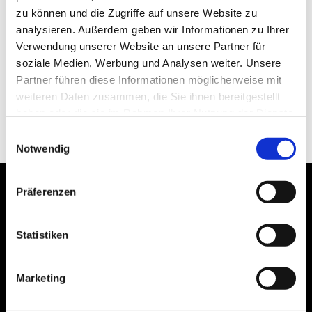
zu können und die Zugriffe auf unsere Website zu
Mittwoch, 26.08.2026
analysieren. Außerdem geben wir Informationen zu Ihrer
Veranstaltungsort
Verwendung unserer Website an unsere Partner für
soziale Medien, Werbung und Analysen weiter. Unsere
Bayreuth
Partner führen diese Informationen möglicherweise mit
iCalendar
weiteren Daten zusammen, die Sie ihnen bereitgestellt
Termin exportieren
haben oder die sie im Rahmen Ihrer Nutzung der Dienste
gesammelt haben.
Einwilligungsauswahl
Notwendig
Präferenzen
Erklärung zur
Impressum
Barrierefreiheit
Datenschutz
Sitemap
Statistiken
Verlag
Marketing