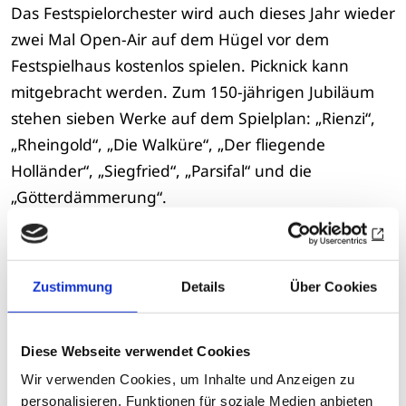
Das Festspielorchester wird auch dieses Jahr wieder
zwei Mal Open-Air auf dem Hügel vor dem
Festspielhaus kostenlos spielen. Picknick kann
mitgebracht werden. Zum 150-jährigen Jubiläum
stehen sieben Werke auf dem Spielplan: „Rienzi“,
„Rheingold“, „Die Walküre“, „Der fliegende
Holländer“, „Siegfried“, „Parsifal“ und die
„Götterdämmerung“.
Karten: Tel. 0921/78 78-780
bayreuther-festpiele.de
Zustimmung
Details
Über Cookies
Zur Übersicht
Diese Webseite verwendet Cookies
Datum
Wir verwenden Cookies, um Inhalte und Anzeigen zu
personalisieren, Funktionen für soziale Medien anbieten
Freitag, 24.07.2026 -