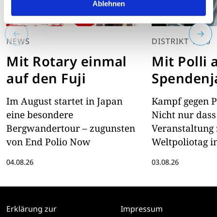
Ablehnen
NEWS
DISTRIKT 1900
Mit Rotary einmal
Mit Polli 
auf den Fuji
Spendenj
Im August startet in Japan
Kampf gegen Po
eine besondere
Nicht nur dass
Bergwandertour – zugunsten
Veranstaltung
von End Polio Now
Weltpoliotag i
Zollverein bere
04.08.26
03.08.26
wird. Auch de
mit plüschiger
auf Spendenja
Erklärung zur
Impressum