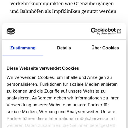
Verkehrsknotenpunkten wie Grenzübergängen
und Bahnhöfen als Impfkliniken genutzt werden
Zustimmung
Details
Über Cookies
Lesen Sie im Polio-Monat Oktober außerdem
ein Interview mit Bill Gates:
rotary.de/a25921
Diese Webseite verwendet Cookies
Wir verwenden Cookies, um Inhalte und Anzeigen zu
Drucken
personalisieren, Funktionen für soziale Medien anbieten
Teilen
0
Sharing
Optionen
zu können und die Zugriffe auf unsere Website zu
öffnen
analysieren. Außerdem geben wir Informationen zu Ihrer
Verwendung unserer Website an unsere Partner für
soziale Medien, Werbung und Analysen weiter. Unsere
Zur Übersicht
Partner führen diese Informationen möglicherweise mit
weiteren Daten zusammen, die Sie ihnen bereitgestellt