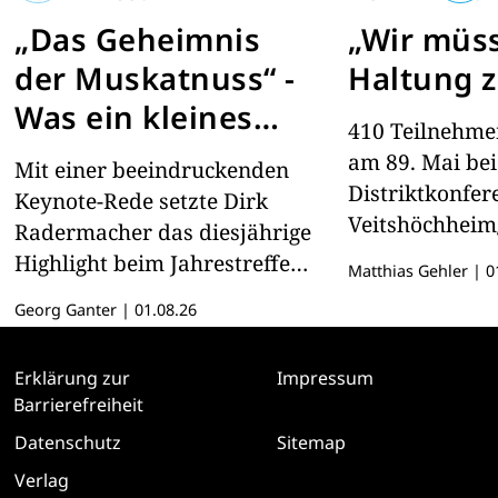
„Das Geheimnis
„Wir müs
der Muskatnuss“ -
Haltung z
Was ein kleines
410 Teilnehme
Gewürz über
am 89. Mai bei
Mit einer beeindruckenden
Globalisierung und
Distriktkonfer
Keynote-Rede setzte Dirk
Veitshöchhei
wirtschaftliche
Radermacher das diesjährige
dabei sein
Highlight beim Jahrestreffen
Macht lehrt
Matthias Gehler
|
01
des Distrikts 1930 in Renchen
Georg Ganter
|
01.08.26
in der badischen Ortenau
Erklärung zur
Impressum
Barrierefreiheit
Datenschutz
Sitemap
Verlag