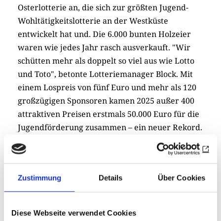
Osterlotterie an, die sich zur größten Jugend-
Wohltätigkeitslotterie an der Westküste
entwickelt hat und. Die 6.000 bunten Holzeier
waren wie jedes Jahr rasch ausverkauft. "Wir
schütten mehr als doppelt so viel aus wie Lotto
und Toto", betonte Lotteriemanager Block. Mit
einem Lospreis von fünf Euro und mehr als 120
großzügigen Sponsoren kamen 2025 außer 400
attraktiven Preisen erstmals 50.000 Euro für die
Jugendförderung zusammen – ein neuer Rekord.
Präsident Witt: "Ein rundum gelungenes
rotarisches Projekt. Unter dem Motto: 'Rotary –
Wir tun was' fördern wir seit Jahren engagierte
Zustimmung
Details
Über Cookies
Jugendarbeit."
Katja Niebuhr
Diese Webseite verwendet Cookies