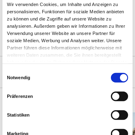
Drucken
Wir verwenden Cookies, um Inhalte und Anzeigen zu
Teilen
0
Sharing
Optionen
personalisieren, Funktionen für soziale Medien anbieten
öffnen
zu können und die Zugriffe auf unsere Website zu
analysieren. Außerdem geben wir Informationen zu Ihrer
Verwendung unserer Website an unsere Partner für
Zur Übersicht
soziale Medien, Werbung und Analysen weiter. Unsere
Partner führen diese Informationen möglicherweise mit
weiteren Daten zusammen, die Sie ihnen bereitgestellt
DAS KÖNNTE SIE AUCH
haben oder die sie im Rahmen Ihrer Nutzung der Dienste
gesammelt haben.
Einwilligungsauswahl
INTERESSIEREN
Notwendig
Präferenzen
Statistiken
Marketing