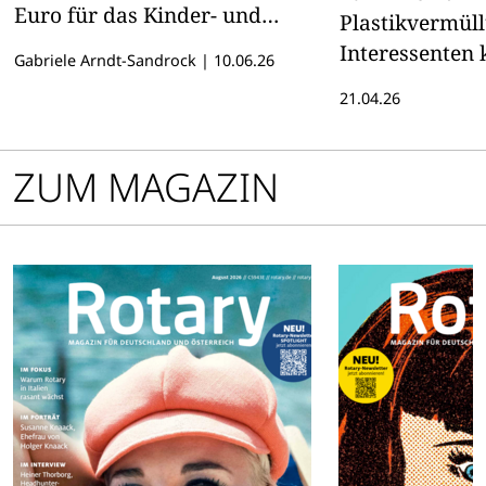
Euro für das Kinder- und
Plastikvermüll
Jugendhospiz Sternenlichter –
Interessenten 
Gabriele Arndt-Sandrock
|
10.06.26
und setzt damit ein starkes
anmelden
21.04.26
Zeichen regionaler Solidarität
ZUM MAGAZIN