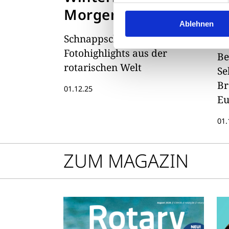
Morgenstimmung
u
Ablehnen
V
Schnappschüsse und
Fotohighlights aus der
Be
rotarischen Welt
Se
Br
01.12.25
Eu
01.
ZUM MAGAZIN