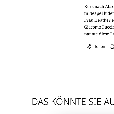
Kurz nach Absc
in Neapel lude
Frau Heather e
Giacomo Puccin
nannte diese E
Teilen
Sharing
Optionen
öffnen
DAS KÖNNTE SIE A