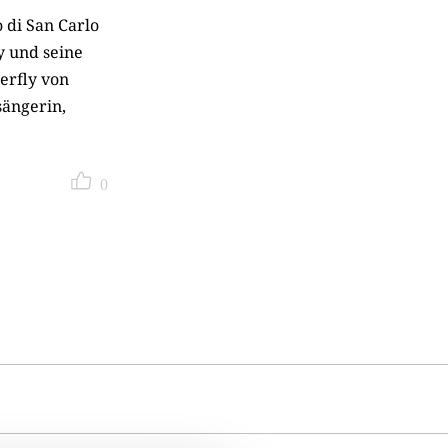
 di San Carlo
y und seine
erfly von
sängerin,
0