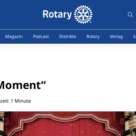
Magazin
Podcast
Distrikte
Rotary
Verlag
S
Moment“
eit: 1 Minute