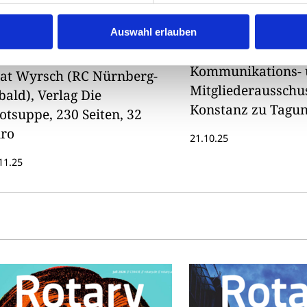
nd lächerliche
Zusammenar
Auswahl erlauben
ampire
Mitte Oktober traf
Kommunikations- 
at Wyrsch (RC Nürnberg-
Mitgliederausschus
bald), Verlag Die
Konstanz zu Tagu
otsuppe, 230 Seiten, 32
gemeinsamen Disk
ro
21.10.25
11.25