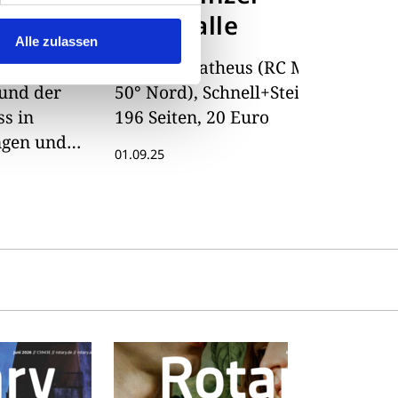
beit
Steinhalle
W
Alle zulassen
zu
en sich der
Michael Matheus (RC Mainz
mi
und der
50° Nord), Schnell+Steiner,
Er
s in
196 Seiten, 20 Euro
ve
ngen und
Mi
01.09.25
fe
ussionen.
P