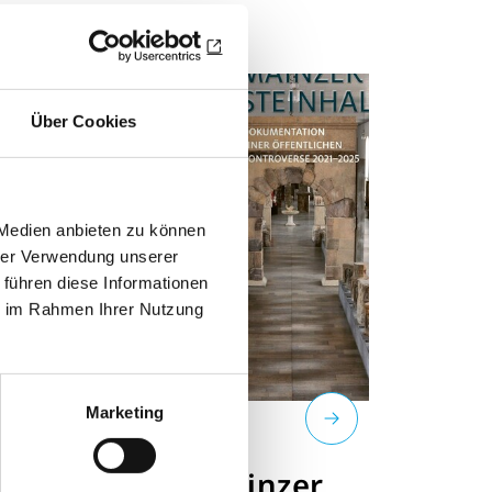
Über Cookies
 Medien anbieten zu können
hrer Verwendung unserer
 führen diese Informationen
ie im Rahmen Ihrer Nutzung
Marketing
EXLIBRIS
R
Die Mainzer
R