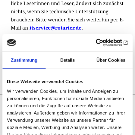
liebe Leserinnen und Leser, ändert sich zunächst
nichts, wenn Sie technische Unterstützung
brauchen: Bitte wenden Sie sich weiterhin per E-
Mail an
itservice@rotarier.de
.
Drucken
Teilen
0
Sharing
Optionen
öffnen
Zustimmung
Details
Über Cookies
Zur Übersicht
Diese Webseite verwendet Cookies
Wir verwenden Cookies, um Inhalte und Anzeigen zu
personalisieren, Funktionen für soziale Medien anbieten
DAS KÖNNTE SIE AUCH
zu können und die Zugriffe auf unsere Website zu
INTERESSIEREN
analysieren. Außerdem geben wir Informationen zu Ihrer
Verwendung unserer Website an unsere Partner für
soziale Medien, Werbung und Analysen weiter. Unsere
Partner führen diese Informationen möglicherweise mit