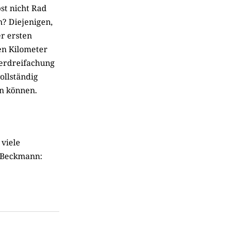
bst nicht Rad
? Diejenigen,
r ersten
en Kilometer
Verdreifachung
ollständig
n können.
 viele
d Beckmann: