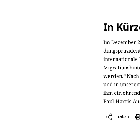
In Kür
Im Dezember 20
dungspräsident
internationale
Migrations­hin
werden.“ Nach 
und in unserem 
ihm ein ehren
Paul-Harris-Au
Teilen
Sharing
Optionen
öffnen