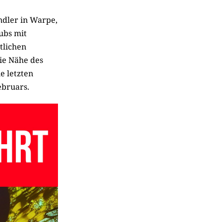
ndler in Warpe,
lubs mit
tlichen
die Nähe des
e letzten
ebruars.