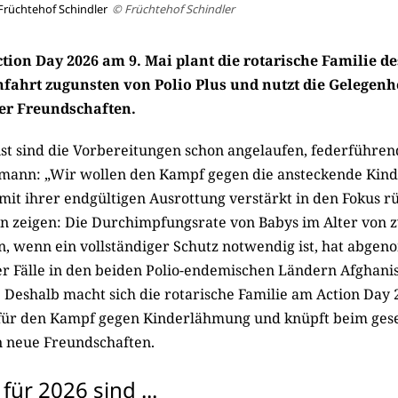
 Früchtehof Schindler
© Früchtehof Schindler
ion Day 2026 am 9. Mai plant die rotarische Familie des
nfahrt zugunsten von Polio Plus und nutzt die Gelegenh
er Freundschaften.
t sind die Vorbereitungen schon angelaufen, federführend 
kmann: „Wir wollen den Kampf gegen die ansteckende Ki
 mit ihrer endgültigen Ausrottung verstärkt in den Fokus rü
 zeigen: Die Durchimpfungsrate von Babys im Alter von 
n, wenn ein vollständiger Schutz notwendig ist, hat abge
 Fälle in den beiden Polio-endemischen Ländern Afghani
. Deshalb macht sich die rotarische Familie am Action Day 
für den Kampf gegen Kinderlähmung und knüpft beim gese
 neue Freundschaften.
für 2026 sind ...