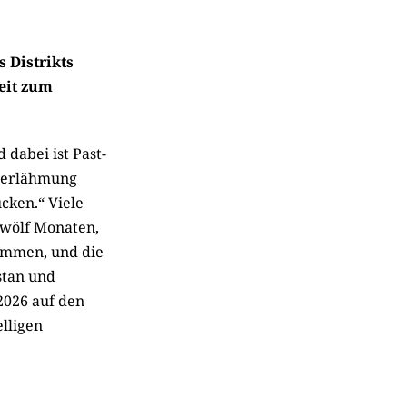
 Distrikts
eit zum
dabei ist Past-
nderlähmung
cken.“ Viele
zwölf Monaten,
nommen, und die
stan und
2026 auf den
lligen