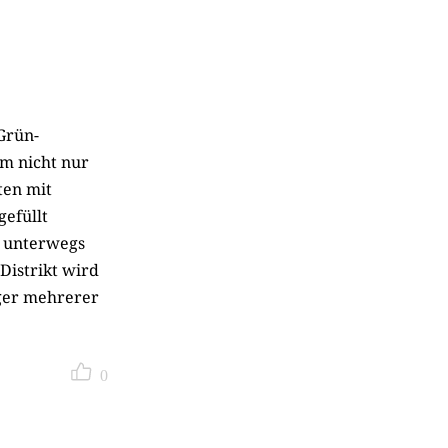
Grün­
hm nicht nur
ten mit
gefüllt
l unterwegs
Distrikt wird
ger mehrerer
0