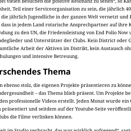
ei vielen Besuchen die positive Resonanz zu sehen“, so Kar
heit, Teil einer Serviceorganisation zu sein, die jährlich 4
 die jährlich Jugendliche in der ganzen Welt vernetzt und 
, dass in jedem Land rotarische Ansprechpartner auf ihre 
ndung zu den UN, die Friedensleistung von End Polio Now 
indeglieder und Unterstützer der Clubs. Kein District oder 
amtliche Arbeit der Aktiven im Distrikt, kein Austausch oh
hulungen und intensive Betreu­ung.
rschendes Thema
 ebenso stolz, die eigenen Projekte präsentieren zu könne
indergesundheit – das Thema blieb präsent. Um Projekte b
en pro­fessionelle Videos erstellt. Jeden Monat wurde ein
räsen­tiert und seitdem auf der Youtube-Seite veröffentli
Clubs die Filme verlinken können.
Zeit im ­Studio verbracht, das war wirklich aufregend“, sag