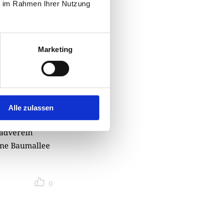
ie im Rahmen Ihrer Nutzung
Marketing
agement und
Band 4 Swedes.
fach große
icher
Alle zulassen
en. Die
badverein
ne Baumallee
0