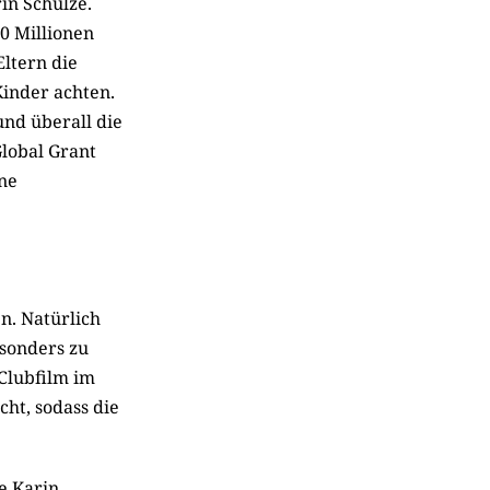
in Schulze.
00 Millionen
Eltern die
Kinder achten.
und überall die
Global Grant
ne
n. Natürlich
esonders zu
 Clubfilm im
cht, sodass die
te Karin