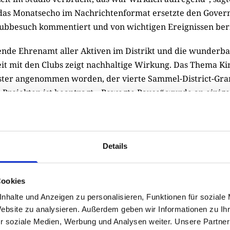
das Monatsecho im Nachrichtenformat ersetzte den Govern
ubbesuch kommentiert und von wichtigen Ereignissen beri
nde Ehrenamt aller Aktiven im Distrikt und die wunderb
 mit den Clubs zeigt nachhaltige Wirkung. Das Thema K
ster ange­nommen worden, der vierte Sammel-District-Gran
-Projekten ist beantragt. „Bewegte Pause“ wurde an einig
n­den­lauf gefördert. Governor Schulze: „Wir haben ein Dis
s Leben gerufen. Und wir sind auf dem Weg der Inkor­po­ri
 Zahlreiche Projekte werden auf der Distriktkonferenz vor
Details
Die Roll-ups zu hervorra­gen­den Aktionen und die vielen C
e aktiv und lebendig dieser Distrikt und seine Clubs sind. 
ahr geht zu Ende.“
Cookies
nhalte und Anzeigen zu personalisieren, Funktionen für soziale
Website zu analysieren. Außerdem geben wir Informationen zu I
r soziale Medien, Werbung und Analysen weiter. Unsere Partner