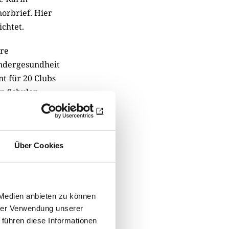
orbrief. Hier
chtet.
are
indergesundheit
t für 20 Clubs
en Schulen
trikt-
erung gut
ge­stellt,
Über Cookies
lubfilme bleiben
Ein
 Medien anbieten zu können
hrer Verwendung unserer
 führen diese Informationen