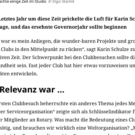
achte einige Zeit im Studio
© Ingo Starink
Letztes Jahr um diese Zeit prickelte die Luft für Karin ­S
age, und das ersehnte Governorjahr ­sollte beginnen
 war es mein Anliegen, die wunder-baren Projekte und gr
Clubs in den Mittelpunkt zu rücken“, sagt Karin Schulze zu
iven Zeit. Der Schwerpunkt bei den Clubbesuchen sollte d
dheit sein. Fast jeder Club hat hier etwas ­vorzuweisen un
äten entwickeln.
 Relevanz war …
sten Clubbesuch beherrschte ein anderes Thema jedes Me
r Serviceorganisation“ zeigte sich als Schlüsselindikator f
er Mitglieder an Rotary. Was macht die Bedeutung eines C
t nötig, und brauchen wir wirklich eine Weltorganisation? „