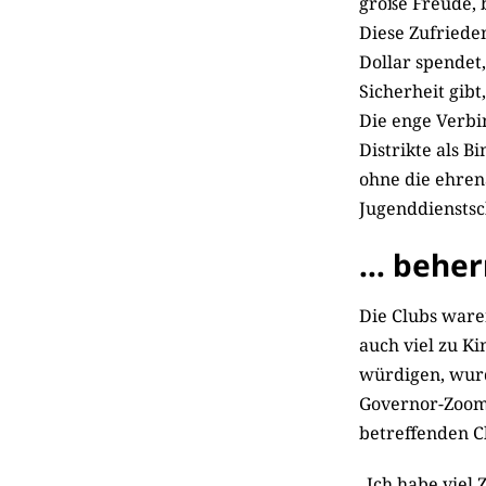
große Freude, b
Diese Zufrieden
Dollar spendet,
Sicherheit gibt
Die enge Verbi
Distrikte als B
ohne die ehren
Jugenddienstsc
… beher
Die Clubs waren
auch viel zu K
würdigen, wurd
Governor-Zoom p
betref­fen­den 
„Ich habe viel 