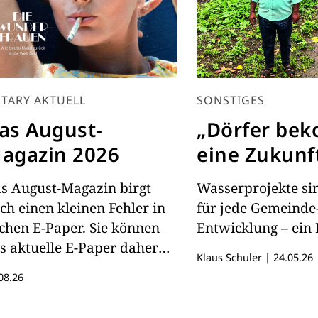
TARY AKTUELL
SONSTIGES
as August-
„Dörfer be
agazin 2026
eine Zukunf
s August-Magazin birgt
Wasserprojekte sin
ch einen kleinen Fehler in
für jede Gemeinde
chen E-Paper. Sie können
Entwicklung – ein 
s aktuelle E-Paper daher
Klaus Schuler
|
24.05.26
er lesen
08.26