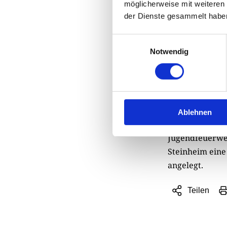
möglicherweise mit weiteren
der Dienste gesammelt habe
Einwilligungsauswahl
In Kürze
Notwendig
Mit „Abba-Mani
soziales Wirk
Die Begeisteru
Wiedersehensfr
Ablehnen
Sponsoren und
Jugendfeuerweh
Steinheim ein
angelegt.
Teilen
Sharing
Optionen
öffnen