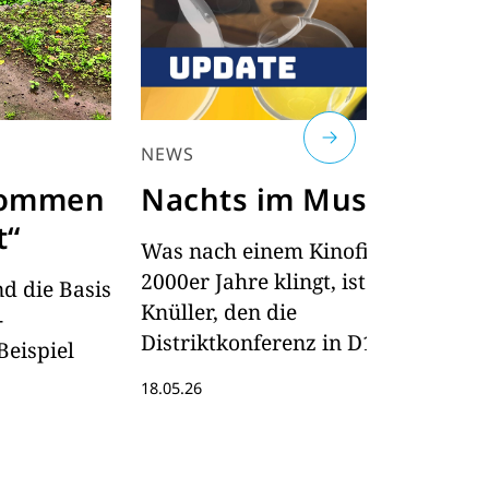
NEWS
DI
kommen
Nachts im Museum
T
t“
m
Was nach einem Kinofilm der
2000er Jahre klingt, ist ein
d die Basis
Ba
Knüller, den die
-
A
Distriktkonferenz in D1900
Beispiel
Pr
bringt. Und Projekte treibt er
18.05.26
11
auch noch voran...