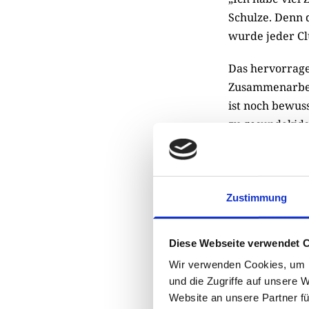
Schulze. Denn 
wurde jeder Cl
Das hervorrage
Zusammenarbeit
ist noch bewus
zu gesundekids
durch einen Spe
Moorprojekt in
vorangekommen.
einige geehrt. 
Zustimmung
und belegen, wi
fantastisches J
Diese Webseite verwendet 
Wir verwenden Cookies, um I
und die Zugriffe auf unsere 
Website an unsere Partner fü