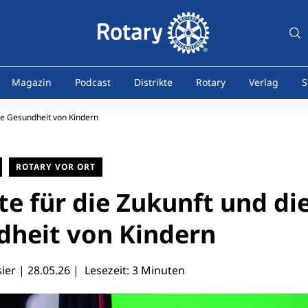
Magazin
Podcast
Distrikte
Rotary
Verlag
S
die Gesundheit von Kindern
ROTARY VOR ORT
te für die Zukunft und di
dheit von Kindern
sier |
28.05.26
| Lesezeit: 3 Minuten