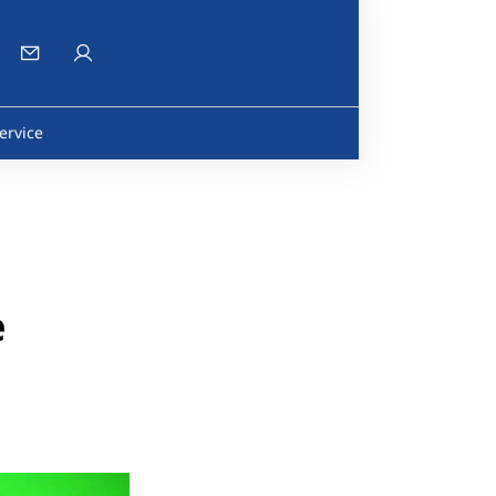
ervice
e