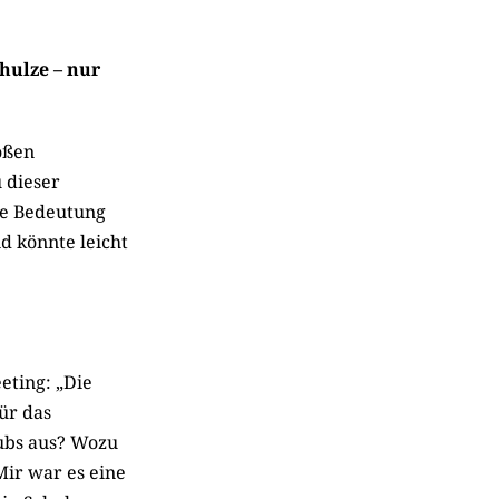
chulze – nur
oßen
 dieser
ie Bedeutung
d könnte leicht
eting: „Die
ür das
lubs aus? Wozu
Mir war es eine