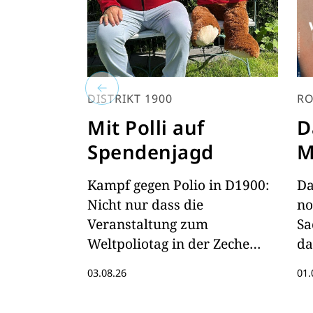
DISTRIKT 1900
RO
Mit Polli auf
D
Spendenjagd
M
Kampf gegen Polio in D1900:
Da
Nicht nur dass die
no
Veranstaltung zum
Sa
Weltpoliotag in der Zeche
da
Zollverein bereits vorbereitet
hi
03.08.26
01.
wird. Auch der Governor geht
mit plüschiger Unterstützung