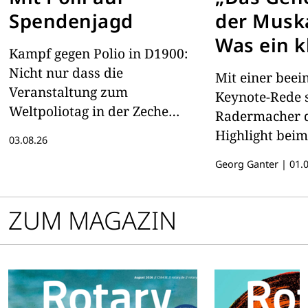
Spendenjagd
der Muska
Was ein k
Kampf gegen Polio in D1900:
Gewürz ü
Nicht nur dass die
Mit einer bee
Globalisi
Veranstaltung zum
Keynote-Rede s
Weltpoliotag in der Zeche
wirtschaf
Radermacher d
Zollverein bereits vorbereitet
Highlight beim
Macht leh
03.08.26
wird. Auch der Governor geht
des Distrikts 
Georg Ganter
|
01.0
mit plüschiger Unterstützung
in der badisc
auf Spendenjagd
ZUM MAGAZIN