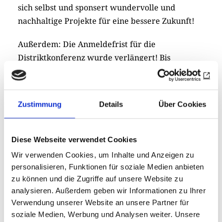
sich selbst und sponsert wundervolle und
nachhaltige Projekte für eine bessere Zukunft!
Außerdem: Die Anmeldefrist für die
Distriktkonferenz wurde verlängert! Bis
Sonntag, den 17. Mai kann man sich
HIER
anmelden!
Zustimmung
Details
Über Cookies
Distriktgovernorin Karin Schulze verspricht: “Es
wird ganz und gar wunderbar!” Bereits am
Freitag (19.6.26 ab 16 Uhr) gibt es ein Treffen
für
Diese Webseite verwendet Cookies
Beiratsmitglieder, parallel dazu ein
Wir verwenden Cookies, um Inhalte und Anzeigen zu
Partnerprogramm für die Begleitungen. Ab 18
personalisieren, Funktionen für soziale Medien anbieten
Uhr treffen sich alle zum Dinner. Der Samstag
zu können und die Zugriffe auf unsere Website zu
(20.6.26) startet mit einem Empfang, ab 10 Uhr
analysieren. Außerdem geben wir Informationen zu Ihrer
läuft die Konferenz in der
Historischen
Verwendung unserer Website an unsere Partner für
Schützenhalle in Lüdenscheid
. Vormittags
soziale Medien, Werbung und Analysen weiter. Unsere