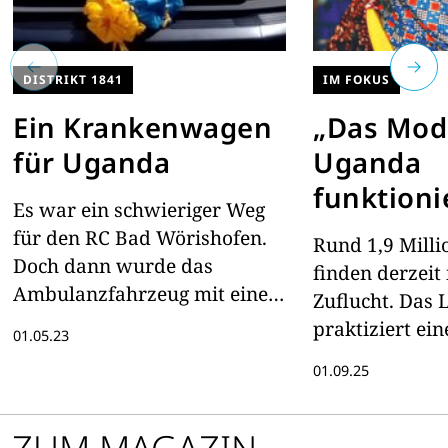
DISTRIKT 1841
IM FOKUS
Ein Krankenwagen
„Das Mod
für Uganda
Uganda
funktioni
Es war ein schwieriger Weg
mehr”
für den RC Bad Wörishofen.
Rund 1,9 Mill
Doch dann wurde das
finden derzeit
Ambulanzfahrzeug mit einem
Zuflucht. Das 
temperamentvollen Fest in
praktiziert ein
01.05.23
Empfang genommen.
fortschrittlich
01.09.25
Flüchtlingsmod