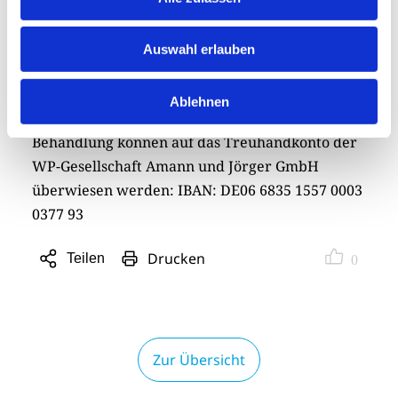
medizinischen Behandlung von Michael Mwase
zugute.
Auswahl erlauben
Rotarierinnen und Rotarier aus dem gesamten
Dreiländereck sind herzlich eingeladen, an der
Ablehnen
Veranstaltung teilzunehmen. Spenden für die
Behandlung können auf das Treuhandkonto der
WP-Gesellschaft Amann und Jörger GmbH
überwiesen werden: IBAN: DE06 6835 1557 0003
0377 93
Drucken
Teilen
0
Sharing
Optionen
öffnen
Zur Übersicht