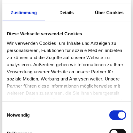
Zustimmung
Details
Über Cookies
Diese Webseite verwendet Cookies
Wir verwenden Cookies, um Inhalte und Anzeigen zu
In Kürze: Distrikt­
personalisieren, Funktionen für soziale Medien anbieten
konferenz 26.–28.6.
zu können und die Zugriffe auf unsere Website zu
analysieren. Außerdem geben wir Informationen zu Ihrer
Verwendung unserer Website an unsere Partner für
Start: 26. Juni, 18 Uhr, auf dem Gelände der
soziale Medien, Werbung und Analysen weiter. Unsere
AWSH – Abfallwirtschaft Südholstein mit einem
Partner führen diese Informationen möglicherweise mit
Come-together. Am 27. Juni geht es um Möllner
weiteren Daten zusammen, die Sie ihnen bereitgestellt
Stadtgeschichte, Abfallwirtschaft und Rotary in
haben oder die sie im Rahmen Ihrer Nutzung der Dienste
der Ukraine, außerdem findet ein Gespräch mit
gesammelt haben.
Einwilligungsauswahl
dem Ministerpräsidenten des Landes Schleswig-
Notwendig
Holstein über die Lage der Nation statt.
Die
Ämterübergabe findet im Hotel Waldhalle mit