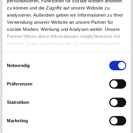
personalisieren, Funktionen für soziale Medien anbieten
weiteren zugelassenen mRNA-
zu können und die Zugriffe auf unsere Website zu
analysieren. Außerdem geben wir Informationen zu Ihrer
Impfstoff informiert worden
Verwendung unserer Website an unsere Partner für
waren, gingen beide, geboostert
soziale Medien, Werbung und Analysen weiter. Unsere
mit Spikevax (Moderna) in der
Partner führen diese Informationen möglicherweise mit
halben Dosis einer Erstimpfung,
weiteren Daten zusammen, die Sie ihnen bereitgestellt
zur Lahnapotheke um die Ecke,
haben oder die sie im Rahmen Ihrer Nutzung der Dienste
um ihren digitalen Impfpass mit
gesammelt haben.
Einwilligungsauswahl
dem internetfähigen Code zu
Notwendig
ergänzen.
Präferenzen
Statistiken
Marketing