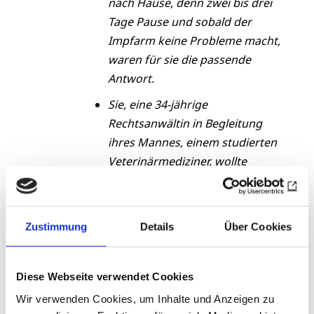
nach Hause, denn zwei bis drei
Tage Pause und sobald der
Impfarm keine Probleme macht,
waren für sie die passende
Antwort.
Sie, eine 34-jährige
Rechtsanwältin in Begleitung
ihres Mannes, einem studierten
Veterinärmediziner, wollte
partout, dass sie beide, wie
bisher, nur mit Comirnaty
(Biontec/Pfizer) ihre dritte
Zustimmung
Details
Über Cookies
Impfung erhielten. Das war ein
harter Brocken für den Impfarzt.
Nachdem beide über den
Diese Webseite verwendet Cookies
zusätzlichen Nutzen einer
Wir verwenden Cookies, um Inhalte und Anzeigen zu
Kreuzimmunisierung durch einen