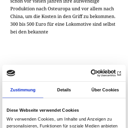
schon vor vielen Jahren ihre aufwendige
Produktion nach Osteuropa und vor allem nach
China, um die Kosten in den Griff zu bekommen.
300 bis 500 Euro für eine Lokomotive sind selbst
bei den bekannte
Markenherstellern dennoch keine Seltenheit.
Zustimmung
Details
Über Cookies
Das Taschengeld eines Zehnjährigen reicht
längst nicht mehr. In manch einem Keller einer
Doppelhaushälfte kann man den Wert des
Diese Webseite verwendet Cookies
Hauses nochmals in Form der raumfüllenden
Wir verwenden Cookies, um Inhalte und Anzeigen zu
Modellbahnanlage oder einer
personalisieren, Funktionen für soziale Medien anbieten