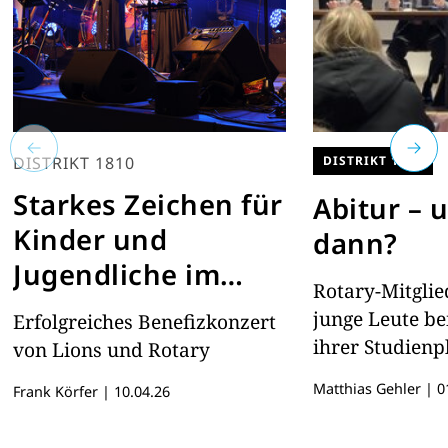
DISTRIKT 1810
DISTRIKT 1950
Starkes Zeichen für
Abitur – 
Kinder und
dann?
Jugendliche im
Rotary-Mitglie
Kreis Heinsberg
junge Leute be
Erfolgreiches Benefizkonzert
ihrer Studienp
von Lions und Rotary
Matthias Gehler
|
01
Frank Körfer
|
10.04.26