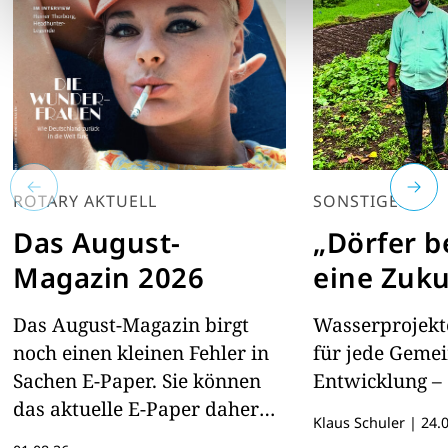
ROTARY AKTUELL
SONSTIGES
Das August-
„Dörfer 
Magazin 2026
eine Zuku
Das August-Magazin birgt
Wasserprojekte
noch einen kleinen Fehler in
für jede Geme
Sachen E-Paper. Sie können
Entwicklung – 
das aktuelle E-Paper daher
Klaus Schuler
|
24.0
hier lesen