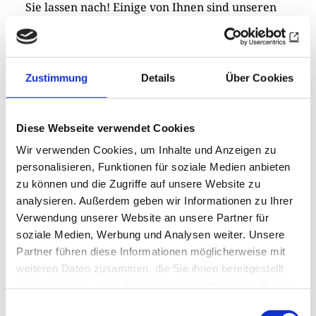
Sie lassen nach! Einige von Ihnen sind unseren
Aufrufen gefolgt und haben uns eine humorige
Anekdote aus ihrem Cluballtag geschildert –
dafür herzlichen Dank! Doch wir benötigen
Zustimmung
Details
Über Cookies
weitere Geschichten, die maximal 2000 Zeichen
umfassen. Eine große Bitte: Was wir suchen, sind
Schilderungen wahrer Ereignisse, kluge Texte
Diese Webseite verwendet Cookies
mit liebevoller Ironie. Was wir ganz explizit
Wir verwenden Cookies, um Inhalte und Anzeigen zu
nicht suchen, sind fiktive Geschichten,
personalisieren, Funktionen für soziale Medien anbieten
Bröckedde-Kopien und Abrechnungen mit
zu können und die Zugriffe auf unsere Website zu
Andersdenkenden.
analysieren. Außerdem geben wir Informationen zu Ihrer
Senden Sie Ihren Beitrag von maximal 2000
Verwendung unserer Website an unsere Partner für
Zeichen (inkl. Leerzeichen)
soziale Medien, Werbung und Analysen weiter. Unsere
Partner führen diese Informationen möglicherweise mit
bitte an
redaktion@rotary-verlag.de
.
weiteren Daten zusammen, die Sie ihnen bereitgestellt
haben oder die sie im Rahmen Ihrer Nutzung der Dienste
Drucken
Teilen
0
Sharing
gesammelt haben.
Optionen
Einwilligungsauswahl